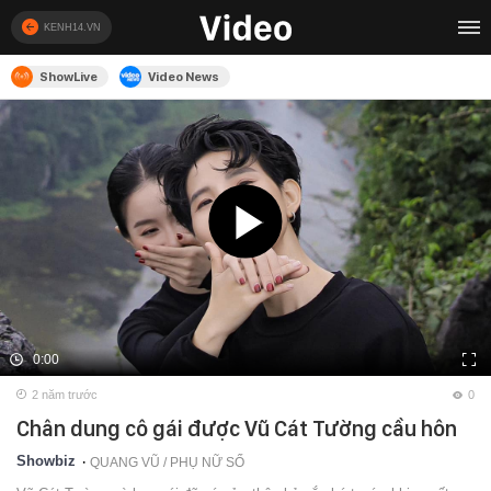
KENH14.VN
ShowLive
Video News
0:00
2 năm trước
0
Chân dung cô gái được Vũ Cát Tường cầu hôn
Showbiz
QUANG VŨ /
PHỤ NỮ SỐ