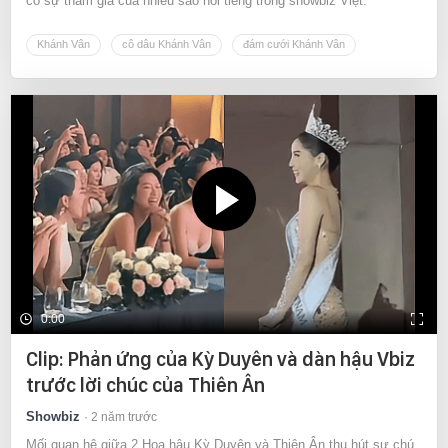
có sự tham gia của nhiều sao nổi tiếng trong showbiz Việt.
Khánh Vân
cô dâu Khánh Vân
đám cưới Khánh Vân
0:00
Clip: Phản ứng của Kỳ Duyên và dàn hậu Vbiz
trước lời chúc của Thiên Ân
Showbiz
2 năm trước
Mối quan hệ giữa 2 Hoa hậu Kỳ Duyên và Thiên Ân thu hút sự chú