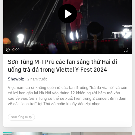
0:00
Sơn Tùng M-TP rủ các fan sáng thứ Hai đi
uống trà đá trong Viettel Y-Fest 2024
Showbiz
2 năm trước
Việc nam ca sĩ không quên rủ các fan đi uống "trà đá vỉa hè" và còn
có lời hẹn gặp lại Hà Nội vào tháng 12 khiến người hâm mộ xôn
xao về việc Sơn Tùng có thể sẽ xuất hiện trong 2 concert đình đám
về các "anh trai" tại Thủ đô hoặc khuấy đảo đại nhạc...
sơn tùng m-tp