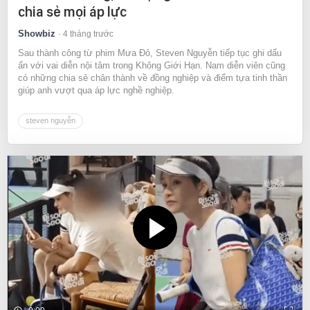
chia sẻ mọi áp lực
Showbiz
4 tháng trước
Sau thành công từ phim Mưa Đỏ, Steven Nguyễn tiếp tục ghi dấu
ấn với vai diễn nội tâm trong Không Giới Hạn. Nam diễn viên cũng
có những chia sẻ chân thành về đồng nghiệp và điểm tựa tinh thần
giúp anh vượt qua áp lực nghề nghiệp.
steven nguyễn