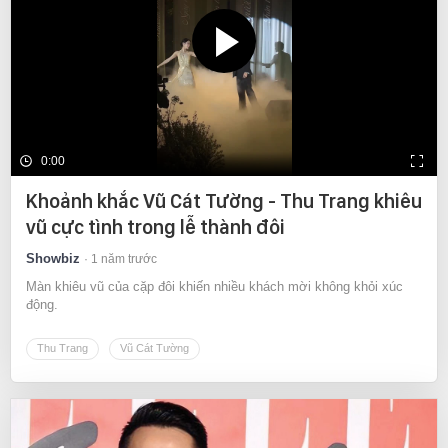
0:00
Khoảnh khắc Vũ Cát Tường - Thu Trang khiêu
vũ cực tình trong lễ thành đôi
Showbiz
1 năm trước
Màn khiêu vũ của cặp đôi khiến nhiều khách mời không khỏi xúc
động.
Thu Trang
Vũ Cát Tường