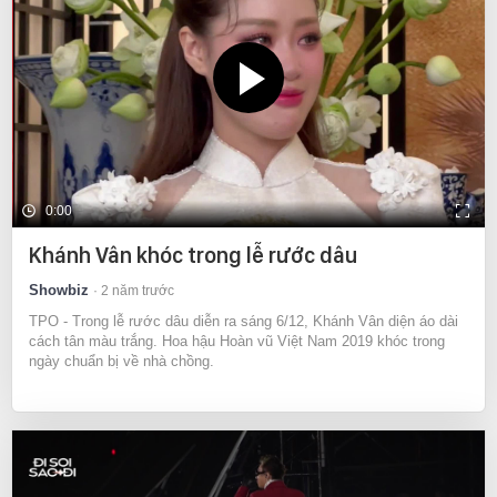
0:00
Khánh Vân khóc trong lễ rước dâu
Showbiz
2 năm trước
TPO - Trong lễ rước dâu diễn ra sáng 6/12, Khánh Vân diện áo dài
cách tân màu trắng. Hoa hậu Hoàn vũ Việt Nam 2019 khóc trong
ngày chuẩn bị về nhà chồng.