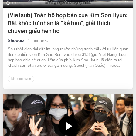
0:00
(Vietsub) Toàn bộ họp báo của Kim Soo Hyun:
Bật khóc tự nhận là "kẻ hèn", giải thích
chuyện giấu hẹn hò
Showbiz
1 năm trước
Sau thời gian dài giữ im lặng trước những tranh cãi đời tư liên quan
đến cố diễn viên Kim Sae Ron, vào chiều 31/3 (giờ Việt Nam), buổi
họp báo chia sẻ quan điểm của phía Kim Soo Hyun đã diễn ra tại
khách sạn Stanford ở Sangam-dong, Seoul (Hàn Quốc). Trước...
kim soo hyun