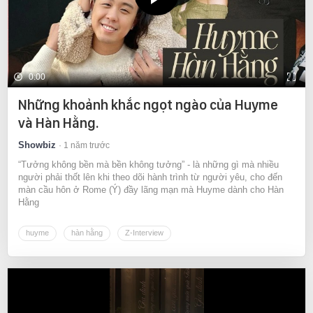
0:00
Những khoảnh khắc ngọt ngào của Huyme
và Hàn Hằng.
Showbiz
1 năm trước
“Tưởng không bền mà bền không tưởng” - là những gì mà nhiều
người phải thốt lên khi theo dõi hành trình từ người yêu, cho đến
màn cầu hôn ở Rome (Ý) đầy lãng mạn mà Huyme dành cho Hàn
Hằng
huyme
hàn hằng
Z-Interview