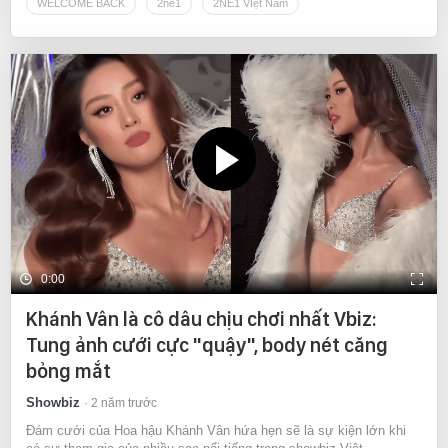
WELCOME BACK
2ne1
2NE1 VIệt Nam
0:00
Khánh Vân là cô dâu chịu chơi nhất Vbiz:
Tung ảnh cưới cực "quậy", body nét căng
bỏng mắt
Showbiz
2 năm trước
Đám cưới của Hoa hậu Khánh Vân hứa hẹn sẽ là sự kiện lớn khi