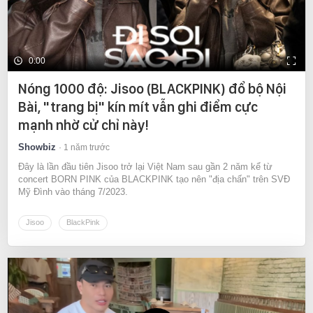
0:00
Nóng 1000 độ: Jisoo (BLACKPINK) đổ bộ Nội
Bài, "trang bị" kín mít vẫn ghi điểm cực
mạnh nhờ cử chỉ này!
Showbiz
1 năm trước
Đây là lần đầu tiên Jisoo trở lại Việt Nam sau gần 2 năm kể từ
concert BORN PINK của BLACKPINK tạo nên "địa chấn" trên SVĐ
Mỹ Đình vào tháng 7/2023.
Jisoo
BlackPink