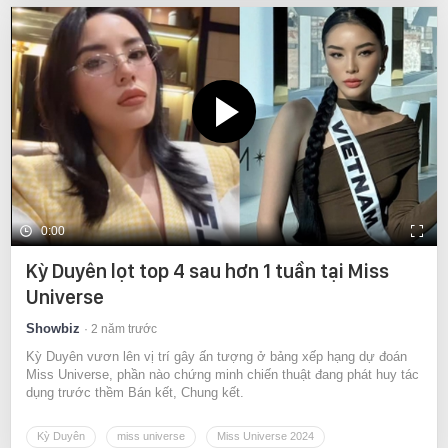
0:00
Kỳ Duyên lọt top 4 sau hơn 1 tuần tại Miss
Universe
Showbiz
2 năm trước
Kỳ Duyên vươn lên vị trí gây ấn tượng ở bảng xếp hạng dự đoán
Miss Universe, phần nào chứng minh chiến thuật đang phát huy tác
dụng trước thềm Bán kết, Chung kết.
Kỳ Duyên
miss universe
Miss Universe 2024