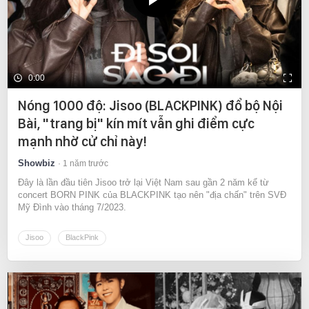
0:00
Nóng 1000 độ: Jisoo (BLACKPINK) đổ bộ Nội
Bài, "trang bị" kín mít vẫn ghi điểm cực
mạnh nhờ cử chỉ này!
Showbiz
1 năm trước
Đây là lần đầu tiên Jisoo trở lại Việt Nam sau gần 2 năm kể từ
concert BORN PINK của BLACKPINK tạo nên "địa chấn" trên SVĐ
Mỹ Đình vào tháng 7/2023.
Jisoo
BlackPink