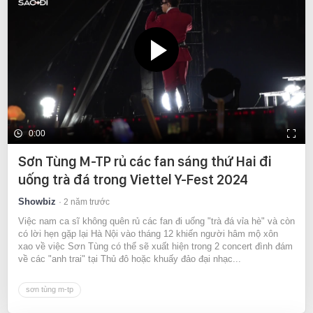
0:00
Sơn Tùng M-TP rủ các fan sáng thứ Hai đi
uống trà đá trong Viettel Y-Fest 2024
Showbiz
2 năm trước
Việc nam ca sĩ không quên rủ các fan đi uống "trà đá vỉa hè" và còn
có lời hẹn gặp lại Hà Nội vào tháng 12 khiến người hâm mộ xôn
xao về việc Sơn Tùng có thể sẽ xuất hiện trong 2 concert đình đám
về các "anh trai" tại Thủ đô hoặc khuấy đảo đại nhạc...
sơn tùng m-tp