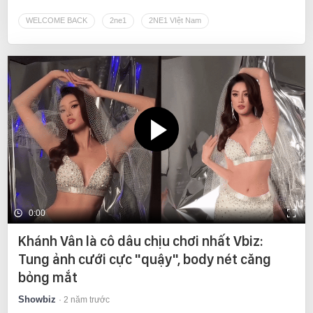
WELCOME BACK
2ne1
2NE1 VIệt Nam
0:00
Khánh Vân là cô dâu chịu chơi nhất Vbiz:
Tung ảnh cưới cực "quậy", body nét căng
bỏng mắt
Showbiz
2 năm trước