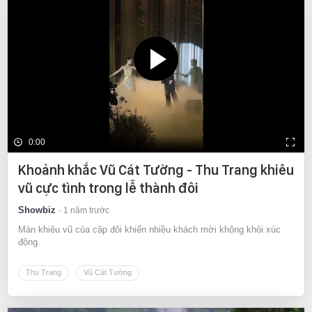
0:00
Khoảnh khắc Vũ Cát Tường - Thu Trang khiêu
vũ cực tình trong lễ thành đôi
Showbiz
1 năm trước
Màn khiêu vũ của cặp đôi khiến nhiều khách mời không khỏi xúc
động.
Thu Trang
Vũ Cát Tường