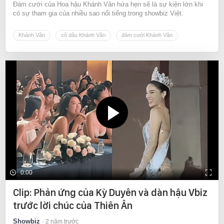
Đám cưới của Hoa hậu Khánh Vân hứa hẹn sẽ là sự kiện lớn khi
có sự tham gia của nhiều sao nổi tiếng trong showbiz Việt.
Khánh Vân
cô dâu Khánh Vân
đám cưới Khánh Vân
0:00
Clip: Phản ứng của Kỳ Duyên và dàn hậu Vbiz
trước lời chúc của Thiên Ân
Showbiz
2 năm trước