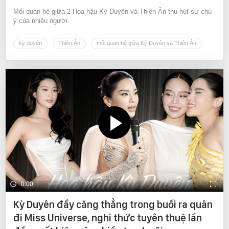
Mối quan hệ giữa 2 Hoa hậu Kỳ Duyên và Thiên Ân thu hút sự chú
ý của nhiều người.
kỳ duyên
Thiên Ân
mối quan hệ giữa Kỳ Duyên và Thiên Ân
0:00
Kỳ Duyên đầy căng thẳng trong buổi ra quân
đi Miss Universe, nghi thức tuyên thuệ lần