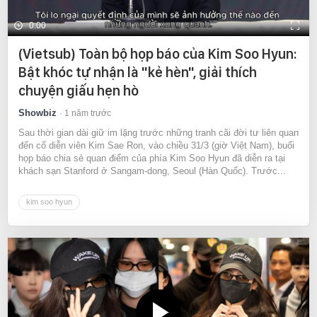
0:00
(Vietsub) Toàn bộ họp báo của Kim Soo Hyun:
Bật khóc tự nhận là "kẻ hèn", giải thích
chuyện giấu hẹn hò
Showbiz
1 năm trước
Sau thời gian dài giữ im lặng trước những tranh cãi đời tư liên quan
đến cố diễn viên Kim Sae Ron, vào chiều 31/3 (giờ Việt Nam), buổi
họp báo chia sẻ quan điểm của phía Kim Soo Hyun đã diễn ra tại
khách sạn Stanford ở Sangam-dong, Seoul (Hàn Quốc). Trước...
kim soo hyun