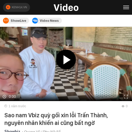
KENH14.VN
ShowLive
Video News
0:00
1 năm trước
0
Sao nam Vbiz quỳ gối xin lỗi Trấn Thành,
nguyên nhân khiến ai cũng bất ngờ
Showbiz