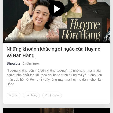
0:00
Những khoảnh khắc ngọt ngào của Huyme
và Hàn Hằng.
Showbiz
1 năm trước
“Tưởng không bền mà bền không tưởng” - là những gì mà nhiều
người phải thốt lên khi theo dõi hành trình từ người yêu, cho đến
màn cầu hôn ở Rome (Ý) đầy lãng mạn mà Huyme dành cho Hàn
Hằng
huyme
hàn hằng
Z-Interview