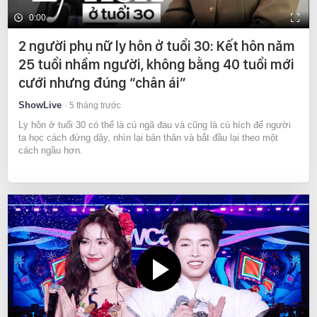
0:00
2 người phụ nữ ly hôn ở tuổi 30: Kết hôn năm
25 tuổi nhầm người, không bằng 40 tuổi mới
cưới nhưng đúng “chân ái”
ShowLive
5 tháng trước
Ly hôn ở tuổi 30 có thể là cú ngã đau và cũng là cú hích để người
ta học cách đứng dậy, nhìn lại bản thân và bắt đầu lại theo một
cách ngầu hơn.