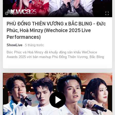
0:00
PHÙ ĐỔNG THIÊN VƯƠNG x BẮC BLING - Đức
Phúc, Hoà Minzy (Wechoice 2025 Live
Performances)
ShowLive
5 tháng trước
Đức Phúc và Hoà Minzy đã khuấy động sân khấu WeChoice
Awards 2025 với bản mashup Phù Đổng Thiên Vương, Bắc Bling