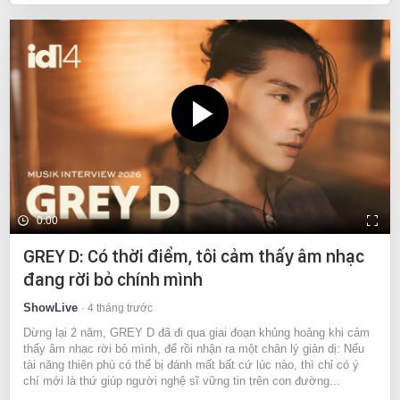
0:00
GREY D: Có thời điểm, tôi cảm thấy âm nhạc
đang rời bỏ chính mình
ShowLive
4 tháng trước
Dừng lại 2 năm, GREY D đã đi qua giai đoạn khủng hoảng khi cảm
thấy âm nhạc rời bỏ mình, để rồi nhận ra một chân lý giản dị: Nếu
tài năng thiên phú có thể bị đánh mất bất cứ lúc nào, thì chỉ có ý
chí mới là thứ giúp người nghệ sĩ vững tin trên con đường...