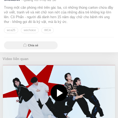
Quang Vũ /
Phụ Nữ Số
Trong một căn phòng nhỏ trên gác ba, có những thùng carton chứa đầy
vở viết, tranh vẽ và nét chữ non nớt của những đứa trẻ không kịp lớn
lên. Cô Phấn - người đã dành hơn 15 năm dạy chữ cho bệnh nhi ung
thư - không gọi đó là kỷ vật, mà là ký ức.
wca25
wechoice
WCA
Chia sẻ
Video liên quan