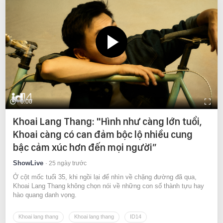
0:00
Khoai Lang Thang: "Hình như càng lớn tuổi,
Khoai càng có can đảm bộc lộ nhiều cung
bậc cảm xúc hơn đến mọi người”
ShowLive
25 ngày trước
Ở cột mốc tuổi 35, khi ngồi lại để nhìn về chặng đường đã qua,
Khoai Lang Thang không chọn nói về những con số thành tựu hay
hào quang danh vọng.
Khoai lang thang
Khoai lang thang
ID14