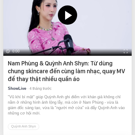
0:00
Nam Phùng & Quỳnh Anh Shyn: Từ dùng
chung skincare đến cùng làm nhạc, quay MV
để thay thật nhiều quần áo
ShowLive
4 tháng trước
"Vũ khí bí mật" giúp Quỳnh Anh ghi điểm với khán giả không chỉ
nằm ở những hình ảnh lộng lẫy, mà còn ở Nam Phùng - vừa là
giám đốc sáng tạo, vừa là "người mở cửa" và đẩy Quỳnh Anh vào
những cơ hội mới.
Quỳnh Anh Shyn