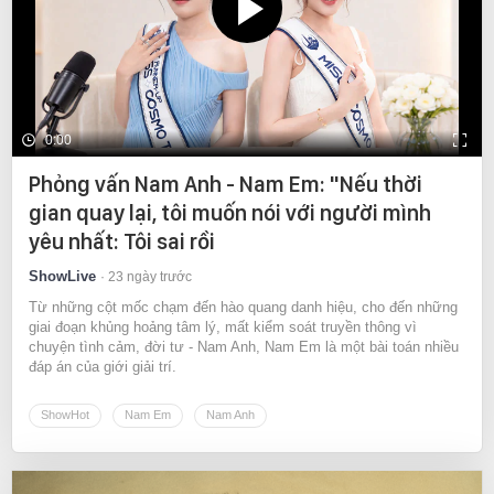
0:00
Phỏng vấn Nam Anh - Nam Em: "Nếu thời
gian quay lại, tôi muốn nói với người mình
yêu nhất: Tôi sai rồi
ShowLive
23 ngày trước
Từ những cột mốc chạm đến hào quang danh hiệu, cho đến những
giai đoạn khủng hoảng tâm lý, mất kiểm soát truyền thông vì
chuyện tình cảm, đời tư - Nam Anh, Nam Em là một bài toán nhiều
đáp án của giới giải trí.
ShowHot
Nam Em
Nam Anh