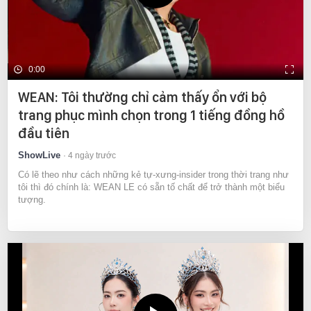
0:00
WEAN: Tôi thường chỉ cảm thấy ổn với bộ
trang phục mình chọn trong 1 tiếng đồng hồ
đầu tiên
ShowLive
4 ngày trước
Có lẽ theo như cách những kẻ tự-xưng-insider trong thời trang như
tôi thì đó chính là: WEAN LE có sẵn tố chất để trở thành một biểu
tượng.