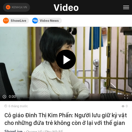
KENH14.VN
ShowLive
Video News
0:00
6 tháng trước
0
Cô giáo Đinh Thị Kim Phấn: Người lưu giữ kỷ vật
cho những đứa trẻ không còn ở lại với thế gian
ShowLive