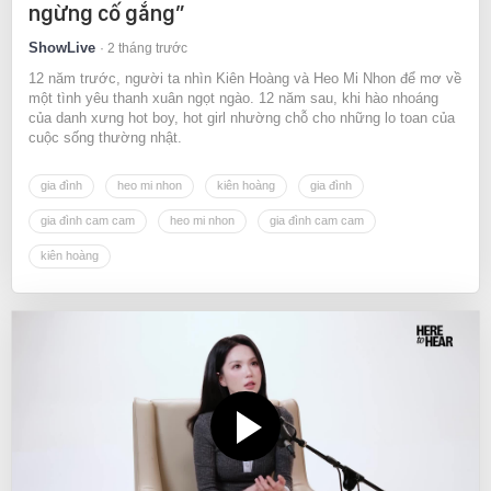
ngừng cố gắng”
ShowLive
2 tháng trước
12 năm trước, người ta nhìn Kiên Hoàng và Heo Mi Nhon để mơ về
một tình yêu thanh xuân ngọt ngào. 12 năm sau, khi hào nhoáng
của danh xưng hot boy, hot girl nhường chỗ cho những lo toan của
cuộc sống thường nhật.
gia đình
heo mi nhon
kiên hoàng
gia đình
gia đình cam cam
heo mi nhon
gia đình cam cam
kiên hoàng