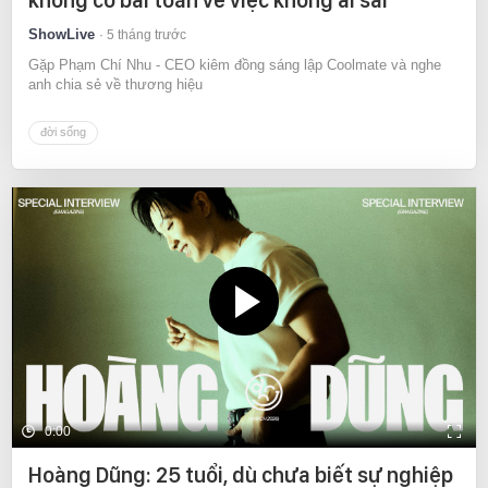
ShowLive
5 tháng trước
Gặp Phạm Chí Nhu - CEO kiêm đồng sáng lập Coolmate và nghe
anh chia sẻ về thương hiệu
đời sống
0:00
Hoàng Dũng: 25 tuổi, dù chưa biết sự nghiệp