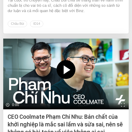
Tại cuộc trò chuyện này, Châu Bùi chia sẻ thẳng thắn về hành trình
chuẩn bị cho vai trò ca sĩ, cách cô đối diện với những so sánh từ
dư luận và cả mối quan hệ đặc biệt với Binz.
Châu Bùi
ID14
0:00
CEO Coolmate Phạm Chí Nhu: Bản chất của
khởi nghiệp là mắc sai lầm và sửa sai, nên sẽ
không có bài toán về việc không ai sai