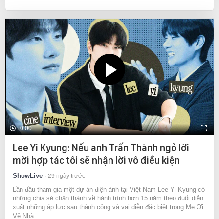
0:00
Lee Yi Kyung: Nếu anh Trấn Thành ngỏ lời
mời hợp tác tôi sẽ nhận lời vô điều kiện
ShowLive
29 ngày trước
Lần đầu tham gia một dự án điện ảnh tại Việt Nam Lee Yi Kyung có
những chia sẻ chân thành về hành trình hơn 15 năm theo đuổi diễn
xuất những áp lực sau thành công và vai diễn đặc biệt trong Mẹ Ơi
Về Nhà