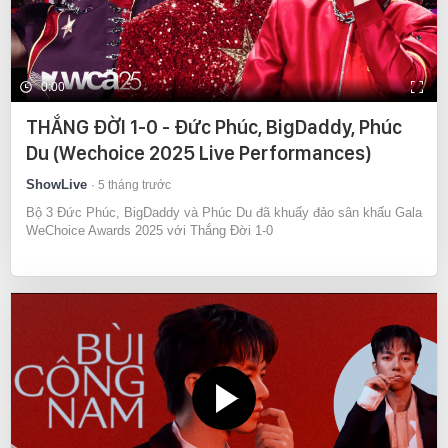
0:00
THẮNG ĐỜI 1-0 - Đức Phúc, BigDaddy, Phúc
Du (Wechoice 2025 Live Performances)
ShowLive
5 tháng trước
Bộ 3 Đức Phúc, BigDaddy và Phúc Du đã khuấy đảo sân khấu Gala
WeChoice Awards 2025 với Thắng Đời 1-0