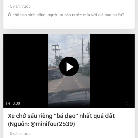
5 năm trước
Ở chỗ bạn sinh sống, người ta bán nước mía với giá bao nhiêu?
0:00
Xe chở sầu riêng "bá đạo" nhất quả đất
(Nguồn: @minifour2539)
5 năm trước