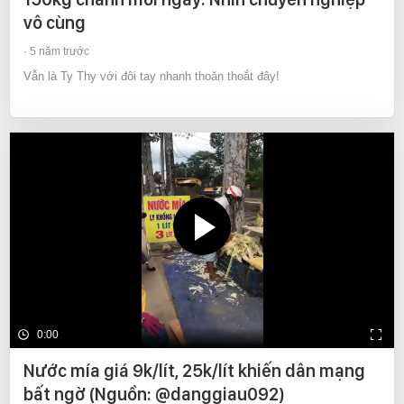
vô cùng
5 năm trước
Vẫn là Ty Thy với đôi tay nhanh thoăn thoắt đây!
0:00
Nước mía giá 9k/lít, 25k/lít khiến dân mạng
bất ngờ (Nguồn: @danggiau092)