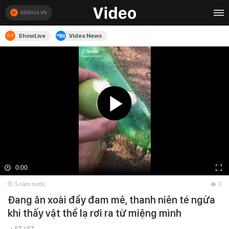
KENH14.VN
ShowLive
Video News
0:00
5 năm trước
0
Đang ăn xoài đầy đam mê, thanh niên té ngửa
khi thấy vật thể lạ rơi ra từ miệng mình