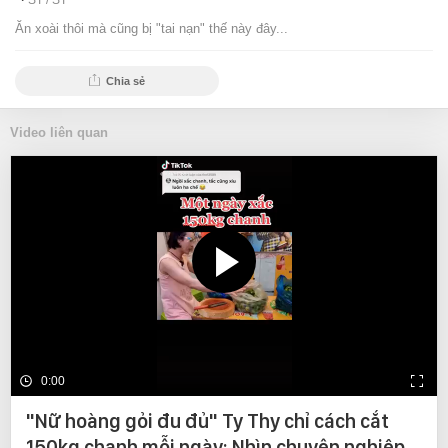
ST /
ST
Ăn xoài thôi mà cũng bị "tai nạn" thế này đây...
Chia sẻ
Video liên quan
0:00
"Nữ hoàng gỏi đu đủ" Ty Thy chỉ cách cắt
150kg chanh mỗi ngày: Nhìn chuyên nghiệp