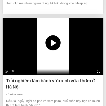
Xem clip mà nhiều người dùng TikTok không khỏi khiếp sợ.
0:00
Trải nghiệm làm bánh vừa xinh vừa thơm ở
Hà Nội
5 năm trước
Nếu đã “ngấy” ngồi cà phê và xem phim, cuối tuần này bạn có muốn
thử đi làm bánh “khum”?