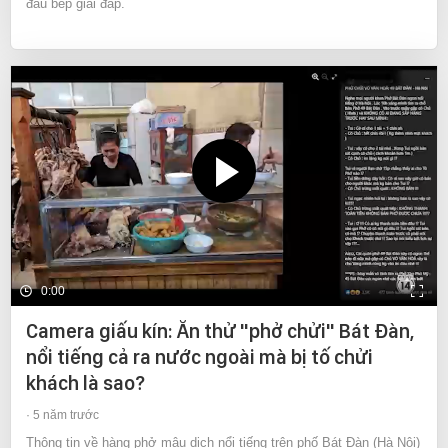
đầu bếp giải đáp.
0:00
Camera giấu kín: Ăn thử "phở chửi" Bát Đàn,
nổi tiếng cả ra nước ngoài mà bị tố chửi
khách là sao?
5 năm trước
Thông tin về hàng phở mậu dịch nổi tiếng trên phố Bát Đàn (Hà Nội)