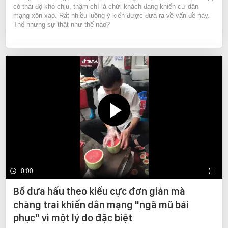
có thái độ khó chịu, thậm chí là chửi khách đang khiến cư dân
mạng xôn xao. Rất nhiều luồng ý kiến được đưa ra về vấn đề này.
Thế nhưng sự thật như thế nào?
0:00
Bổ dưa hấu theo kiểu cực đơn giản mà
chàng trai khiến dân mạng "ngã mũ bái
phục" vì một lý do đặc biệt