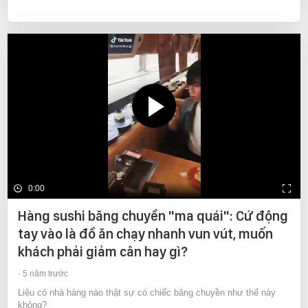
0:00
Hàng sushi băng chuyền "ma quái": Cứ động
tay vào là đồ ăn chạy nhanh vun vút, muốn
khách phải giảm cân hay gì?
5 năm trước
Liệu có nhà hàng nào thật sự có chiếc băng chuyền như thế này
không?