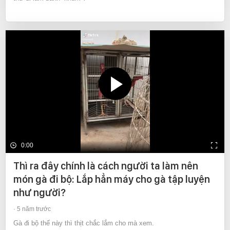
0:00
Thì ra đây chính là cách người ta làm nên
món gà đi bộ: Lắp hẳn máy cho gà tập luyện
như người?
5 năm trước
Gà đi bộ thế này thì thịt chắc lắm cho mà xem.