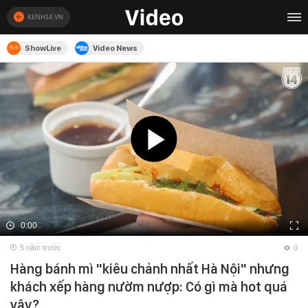
KENH14.VN
ShowLive
Video News
0:00
5 năm trước
0
Hàng bánh mì "kiêu chảnh nhất Hà Nội" nhưng
khách xếp hàng nườm nượp: Có gì mà hot quá
vậy?