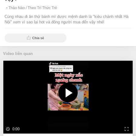
Thảo Nào /
Theo Trí Thức Trẻ
Cùng nhau đi ăn thử bánh mì được mệnh danh là "kiêu chảnh nhất Hà
Nội" xem vì sao lại hot và đông người mua đến vậy nhé!
Chia sẻ
Video liên quan
0:00