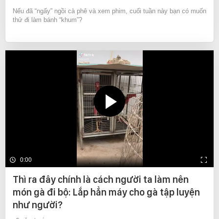
Nếu đã “ngấy” ngồi cà phê và xem phim, cuối tuần này bạn có muốn
thử đi làm bánh “khum”?
0:00
Thì ra đây chính là cách người ta làm nên
món gà đi bộ: Lắp hẳn máy cho gà tập luyện
như người?