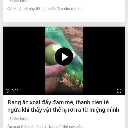
5 năm trước
Gà đi bộ thế này thì thịt chắc lắm cho mà xem.
0:00
Đang ăn xoài đầy đam mê, thanh niên té
ngửa khi thấy vật thể lạ rơi ra từ miệng mình
5 năm trước
Ăn xoài thôi mà cũng bị "tai nạn" thế này đây...