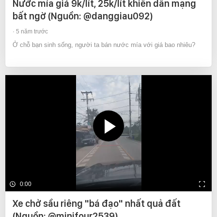
Nước mía giá 9k/lít, 25k/lít khiến dân mạng
bất ngờ (Nguồn: @danggiau092)
5 năm trước
Ở chỗ bạn sinh sống, người ta bán nước mía với giá bao nhiêu?
0:00
Xe chở sầu riêng "bá đạo" nhất quả đất
(Nguồn: @minifour2539)