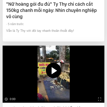
"Nữ hoàng gỏi đu đủ" Ty Thy chỉ cách cắt
150kg chanh mỗi ngày: Nhìn chuyên nghiệp
vô cùng
5 năm trước
Vẫn là Ty Thy với đôi tay nhanh thoăn thoắt đây!
0:00