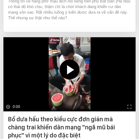
Thông tin về hàng phở mậu dịch nổi tiếng trên phố Bát Đàn (Hà Nội)
có thái độ khó chịu, thậm chí là chửi khách đang khiến cư dân
mạng xôn xao. Rất nhiều luồng ý kiến được đưa ra về vấn đề này.
Thế nhưng sự thật như thế nào?
0:00
Bổ dưa hấu theo kiểu cực đơn giản mà
chàng trai khiến dân mạng "ngã mũ bái
phục" vì một lý do đặc biệt