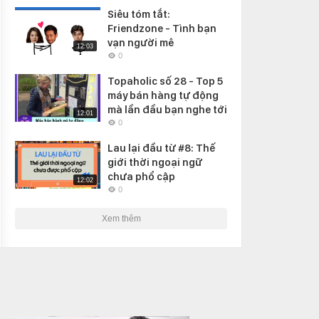
Siêu tóm tắt:
Friendzone - Tình bạn
vạn người mê
12:03
0
Topaholic số 28 - Top 5
máy bán hàng tự động
mà lần đầu bạn nghe tới
12:01
0
Lau lại đầu từ #8: Thế
giới thời ngoại ngữ
chưa phổ cập
12:02
0
Xem thêm