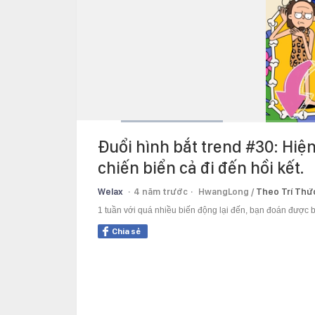
Current
0:13
/
Duration
2:42
Đuổi hình bắt trend #30: Hiện
Time
chiến biển cả đi đến hồi kết.
Welax
4 năm trước
HwangLong /
Theo Trí Thứ
1 tuần với quá nhiều biến động lại đến, bạn đoán được b
Chia sẻ