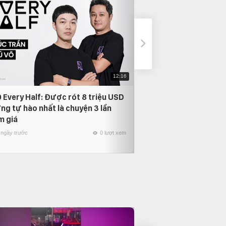
12:16
 Every Half: Được rót 8 triệu USD
Phỏng vấn Nam Anh
ng tự hào nhất là chuyện 3 lần
thời gian quay lại, 
m giá
người mình yêu nhất
 ngày trước
0 lượt xem
21 ngày trước