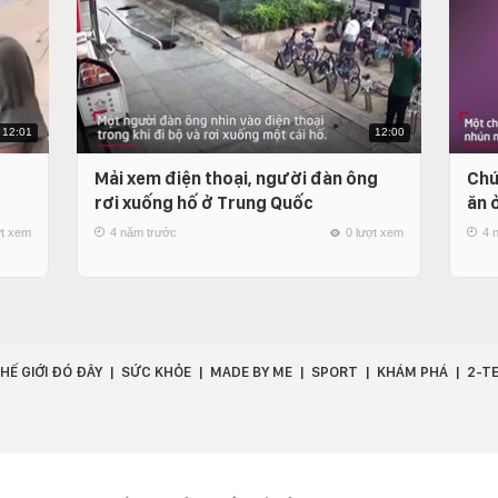
12:01
12:00
Mải xem điện thoại, người đàn ông
Chú
rơi xuống hố ở Trung Quốc
ăn 
ợt xem
4 năm trước
0 lượt xem
4 
HẾ GIỚI ĐÓ ĐÂY
SỨC KHỎE
MADE BY ME
SPORT
KHÁM PHÁ
2-T