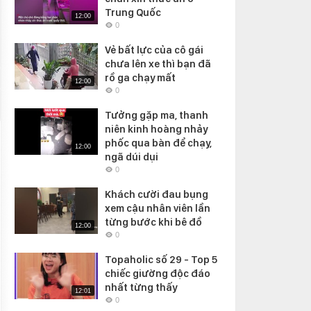
Trung Quốc
12:00
0
Vẻ bất lực của cô gái
chưa lên xe thì bạn đã
rồ ga chạy mất
12:00
0
Tưởng gặp ma, thanh
niên kinh hoàng nhảy
phốc qua bàn để chạy,
12:00
ngã dúi dụi
0
Khách cười đau bụng
xem cậu nhân viên lần
từng bước khi bê đồ
12:00
0
Topaholic số 29 - Top 5
chiếc giường độc đáo
nhất từng thấy
12:01
0