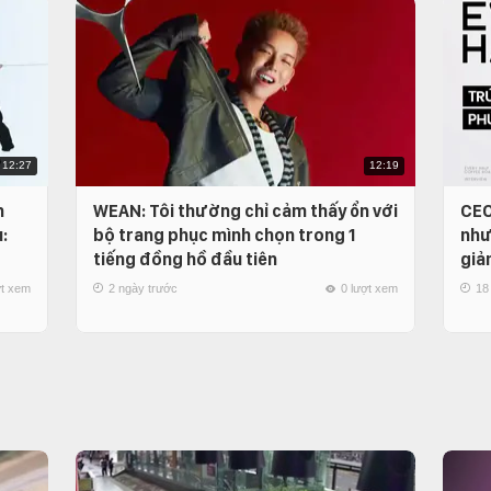
12:27
12:19
n
WEAN: Tôi thường chỉ cảm thấy ổn với
CEO
:
bộ trang phục mình chọn trong 1
như
tiếng đồng hồ đầu tiên
giả
ợt xem
2 ngày trước
0 lượt xem
18