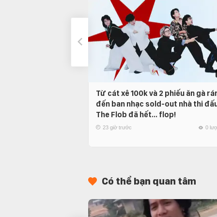
Từ cát xê 100k và 2 phiếu ăn gà rá
đến ban nhạc sold-out nhà thi đấu
The Flob đã hết… flop!
23 giờ trước
0 lư
Có thể bạn quan tâm