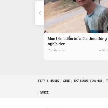
Màn trình diễn bốc lửa theo đúng
nghĩa đen
4 năm trước
0 lư
STAR
MUSIK
CINÉ
ĐỜI SỐNG
XÃ HỘI
T
QUIZZ