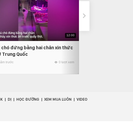
12:00
 chó đứng bằng hai chân xin thức
Vẻ bất lực của cô g
ở Trung Quốc
bạn đã rồ ga chạy 
năm trước
0 lượt xem
4 năm trước
EK
DỊ
HỌC ĐƯỜNG
XEM MUA LUÔN
VIDEO