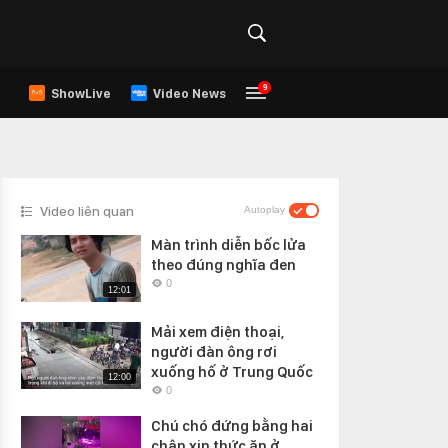
9
ShowLive
Video News
Video liên quan
Autoplay
Màn trình diễn bốc lửa
theo đúng nghĩa đen
0
12:01
Mải xem điện thoại,
người đàn ông rơi
xuống hố ở Trung Quốc
12:00
0
Chú chó đứng bằng hai
chân xin thức ăn ở