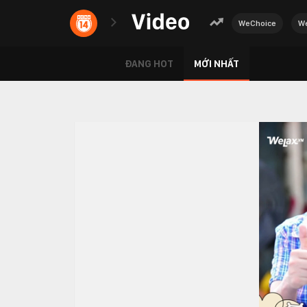
WeChoice
We
ĐANG HOT
MỚI NHẤT