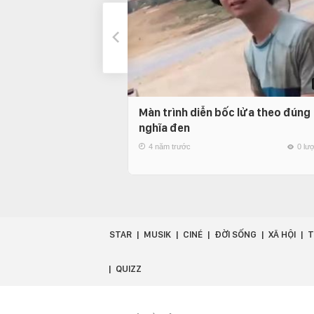
Màn trình diễn bốc lửa theo đúng
nghĩa đen
4 năm trước
0 lư
STAR
MUSIK
CINÉ
ĐỜI SỐNG
XÃ HỘI
T
QUIZZ