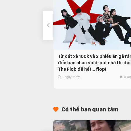
Từ cát xê 100k và 2 phiếu ăn gà rá
đến ban nhạc sold-out nhà thi đấu
The Flob đã hết… flop!
1 ngày trước
0 lư
Có thể bạn quan tâm