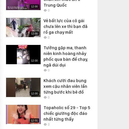
Trung Quốc
12:00
0
Vẻ bất lực của cô gái
chưa lên xe thì bạn đã
rồ ga chạy mất
12:00
0
Tưởng gặp ma, thanh
niên kinh hoàng nhảy
phốc qua bàn để chạy,
12:00
ngã dúi dụi
0
Khách cười đau bụng
xem cậu nhân viên lần
từng bước khi bê đồ
12:00
0
Topaholic số 29 - Top 5
chiếc giường độc đáo
nhất từng thấy
12:01
0