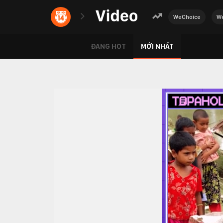
WeChoice
We
ĐANG HOT
MỚI NHẤT