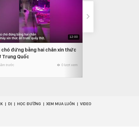
12:00
 chó đứng bằng hai chân xin thức
Vẻ bất lực của cô g
ở Trung Quốc
bạn đã rồ ga chạy 
năm trước
0 lượt xem
4 năm trước
EK
DỊ
HỌC ĐƯỜNG
XEM MUA LUÔN
VIDEO