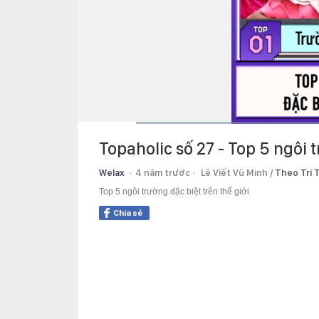
Current
0:10
/
Duration
1:34
Topaholic số 27 - Top 5 ngôi t
Time
Welax
4 năm trước
Lê Viết Vũ Minh /
Theo Trí 
Top 5 ngôi trường đặc biệt trên thế giới
Chia sẻ