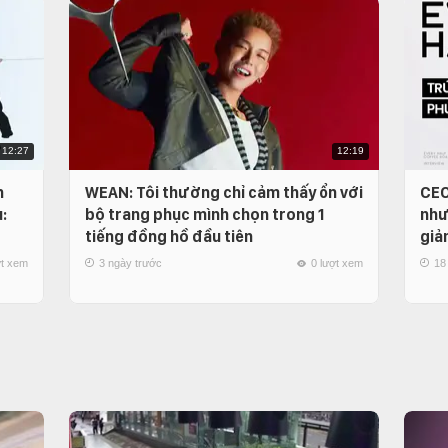
12:27
12:19
n
WEAN: Tôi thường chỉ cảm thấy ổn với
CEO
:
bộ trang phục mình chọn trong 1
như
tiếng đồng hồ đầu tiên
giả
ợt xem
3 ngày trước
0 lượt xem
18