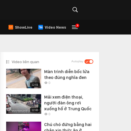
9
ShowLive
Video News
Video liên quan
Autoplay
Màn trình diễn bốc lửa
theo đúng nghĩa đen
0
12:01
Mải xem điện thoại,
người đàn ông rơi
xuống hố ở Trung Quốc
12:00
0
Chú chó đứng bằng hai
chân xin thức ăn ở