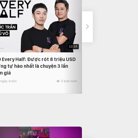
12:16
 Every Half: Được rót 8 triệu USD
Phỏng vấn Nam Anh
ng tự hào nhất là chuyện 3 lần
thời gian quay lại, 
m giá
người mình yêu nhất
 ngày trước
0 lượt xem
22 ngày trước