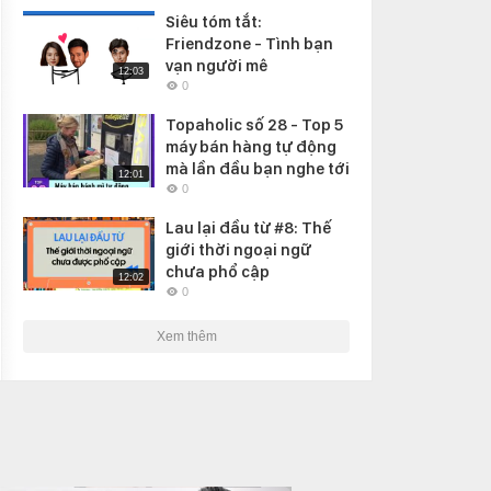
Siêu tóm tắt:
Friendzone - Tình bạn
vạn người mê
12:03
0
Topaholic số 28 - Top 5
máy bán hàng tự động
mà lần đầu bạn nghe tới
12:01
0
Lau lại đầu từ #8: Thế
giới thời ngoại ngữ
chưa phổ cập
12:02
0
Xem thêm