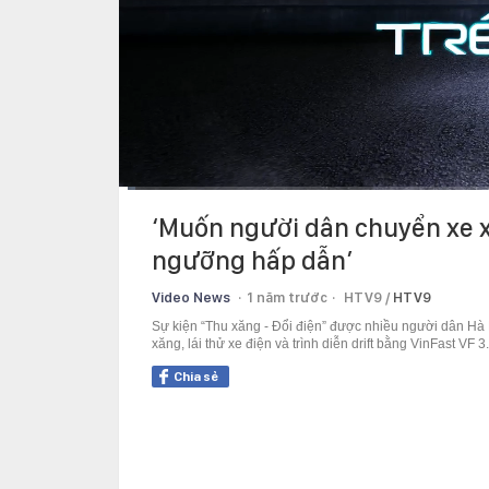
Current
0:11
/
Duration
15:18
‘Muốn người dân chuyển xe x
Time
ngưỡng hấp dẫn’
Video News
1 năm trước
HTV9 /
HTV9
Sự kiện “Thu xăng - Đổi điện” được nhiều người dân Hà
xăng, lái thử xe điện và trình diễn drift bằng VinFast VF 3.
Chia sẻ