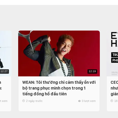
12:27
12:19
n
WEAN: Tôi thường chỉ cảm thấy ổn với
CEO
:
bộ trang phục mình chọn trong 1
như
tiếng đồng hồ đầu tiên
giả
ợt xem
2 ngày trước
0 lượt xem
18