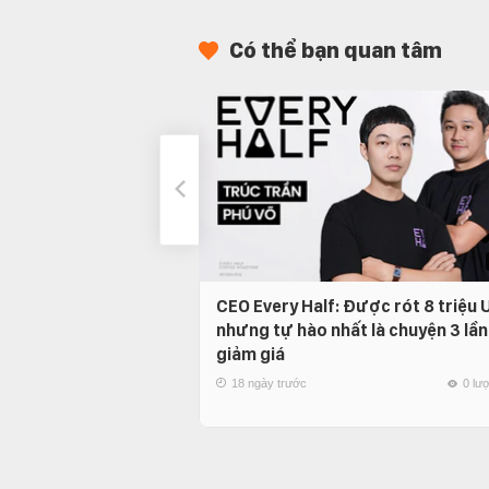
Có thể bạn quan tâm
CEO Every Half: Được rót 8 triệu
nhưng tự hào nhất là chuyện 3 lần
giảm giá
18 ngày trước
0 lư