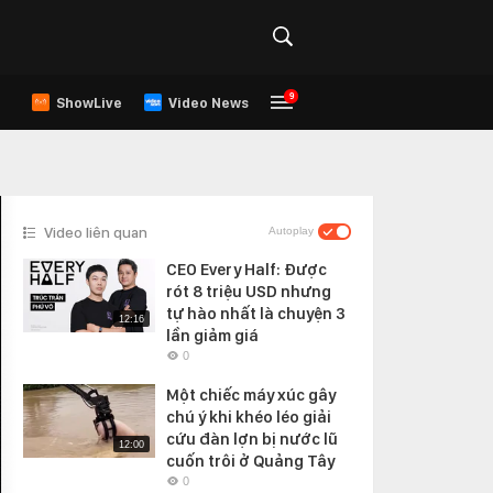
9
ShowLive
Video News
Video liên quan
Autoplay
CEO Every Half: Được
rót 8 triệu USD nhưng
tự hào nhất là chuyện 3
12:16
lần giảm giá
0
Một chiếc máy xúc gây
chú ý khi khéo léo giải
cứu đàn lợn bị nước lũ
12:00
cuốn trôi ở Quảng Tây
0