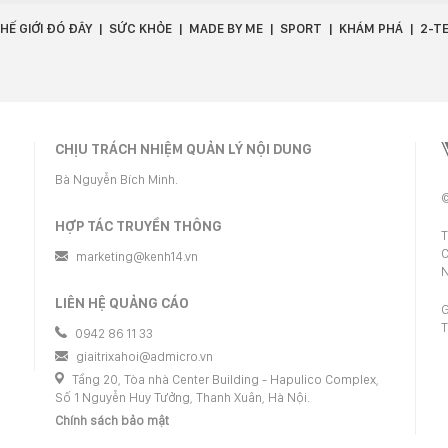
HẾ GIỚI ĐÓ ĐÂY
SỨC KHỎE
MADE BY ME
SPORT
KHÁM PHÁ
2-T
CHỊU TRÁCH NHIỆM QUẢN LÝ NỘI DUNG
Bà Nguyễn Bích Minh.
©
HỢP TÁC TRUYỀN THÔNG
T
C
marketing@kenh14.vn
N
LIÊN HỆ QUẢNG CÁO
G
T
0942 86 11 33
giaitrixahoi@admicro.vn
Tầng 20, Tòa nhà Center Building - Hapulico Complex,
Số 1 Nguyễn Huy Tưởng, Thanh Xuân, Hà Nội.
Chính sách bảo mật