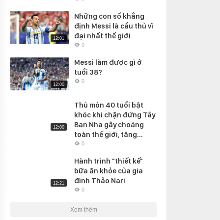
Những con số khẳng
định Messi là cầu thủ vĩ
đại nhất thế giới
12:01
0
Messi làm được gì ở
tuổi 38?
0
12:00
Thủ môn 40 tuổi bật
khóc khi chặn đứng Tây
Ban Nha gây choáng
12:00
toàn thế giới, tăng...
0
Hành trình "thiết kế"
bữa ăn khỏe của gia
đình Thảo Nari
12:21
0
Xem thêm