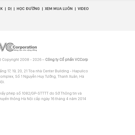
EK
DỊ
HỌC ĐƯỜNG
XEM MUA LUÔN
VIDEO
 Copyright 2008 - 2026 –
Công ty Cổ phần VCCorp
ầng 17, 19, 20, 21 Tòa nhà Center Building - Hapulico
omplex, Số 1 Nguyễn Huy Tưởng, Thanh Xuân, Hà
ội.
iấy phép số 1082/GP-STTTT do Sở Thông tin và
ruyền thông Hà Nội cấp ngày 16 tháng 4 năm 2014