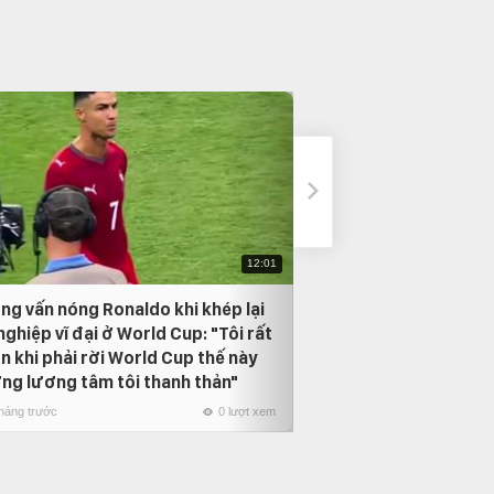
12:01
ng vấn nóng Ronaldo khi khép lại
Neymar bật khóc t
nghiệp vĩ đại ở World Cup: "Tôi rất
Vũ điệu Samba cuố
n khi phải rời World Cup thế này
1 tháng trước
ng lương tâm tôi thanh thản"
tháng trước
0 lượt xem