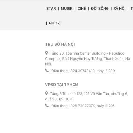
STAR
MUSIK
CINÉ
ĐỜI SỐNG
XÃ HỘI
T
QUIZZ
TRỤ SỞ HÀ NỘI
Tầng 20, Tòa nhà Center Building - Hapulico
Complex, Số 1 Nguyễn Huy Tưởng, Thanh Xuân, Hà
Nội.
Điện thoại: 024.39743410, máy lẻ 230
VPĐD TẠI TP.HCM
Tầng 6 Tòa nhà 123, 123 Võ Văn Tần, phường 6,
quận 3, Tp. HCM.
Điện thoại: 028.73077979, máy lẻ 216