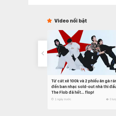
Video nổi bật
Từ cát xê 100k và 2 phiếu ăn gà rá
đến ban nhạc sold-out nhà thi đấu
The Flob đã hết… flop!
1 ngày trước
0 lư