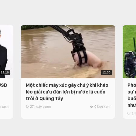
12:16
12:00
 USD
Một chiếc máy xúc gây chú ý khi khéo
Phỏ
léo giải cứu đàn lợn bị nước lũ cuốn
sự 
trôi ở Quảng Tây
buồ
như
ợt xem
27 ngày trước
0 lượt xem
1 