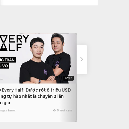
12:16
 Every Half: Được rót 8 triệu USD
Phỏng vấn Nam Anh
ng tự hào nhất là chuyện 3 lần
thời gian quay lại, 
m giá
người mình yêu nhất
 ngày trước
0 lượt xem
21 ngày trước