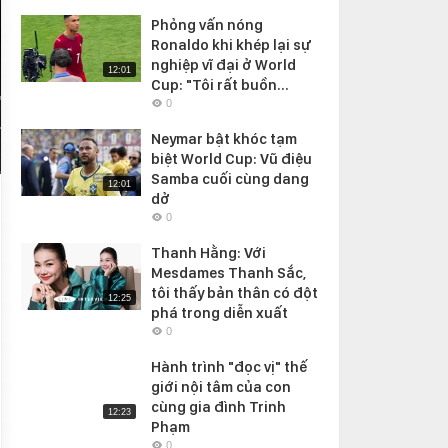
Phỏng vấn nóng
Ronaldo khi khép lại sự
nghiệp vĩ đại ở World
12:01
Cup: "Tôi rất buồn...
0
Neymar bật khóc tạm
biệt World Cup: Vũ điệu
Samba cuối cùng dang
12:01
dở
0
Thanh Hằng: Với
Mesdames Thanh Sắc,
tôi thấy bản thân có đột
12:25
phá trong diễn xuất
0
Hành trình "đọc vị" thế
giới nội tâm của con
cùng gia đình Trinh
12:23
Phạm
0