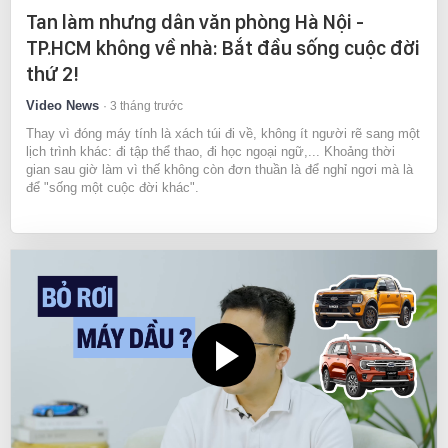
Tan làm nhưng dân văn phòng Hà Nội -
TP.HCM không về nhà: Bắt đầu sống cuộc đời
thứ 2!
Video News
3 tháng trước
Thay vì đóng máy tính là xách túi đi về, không ít người rẽ sang một
lịch trình khác: đi tập thể thao, đi học ngoại ngữ,... Khoảng thời
gian sau giờ làm vì thế không còn đơn thuần là để nghỉ ngơi mà là
để "sống một cuộc đời khác".