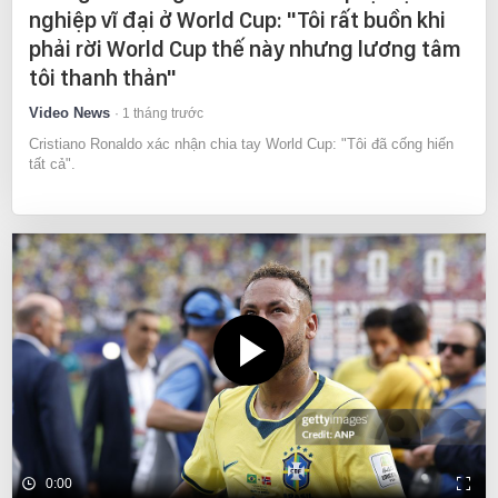
nghiệp vĩ đại ở World Cup: "Tôi rất buồn khi
phải rời World Cup thế này nhưng lương tâm
tôi thanh thản"
Video News
1 tháng trước
Cristiano Ronaldo xác nhận chia tay World Cup: "Tôi đã cống hiến
tất cả".
0:00