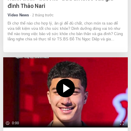
đình Thảo Nari
Video News
2 tháng trước
Đi chợ thế nào cho hợp lý, ăn gì để đủ chất, chọn món ra sao để
vừa tiết kiệm vừa tốt cho sức khỏe? Dinh dưỡng đóng vai trò như
thế nào trong việc bảo vệ sức khỏe cho bản thân và gia đình? Cùng
lắng nghe chia sẻ thực tế từ TS.BS Đỗ Thị Ngọc Diệp và gia...
0:00