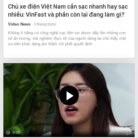
Chủ xe điện Việt Nam cần sạc nhanh hay sạc
nhiều: VinFast và phần còn lại đang làm gì?
Video News
3 tháng trước
Không ít hãng có công nghệ sạc liên tục được đẩy lên những con
số ấn tượng, trải nghiệm thực tế của người dùng lại cho thấy một
ưu tiên khác đang âm thầm chi phối quyết định.
0:00