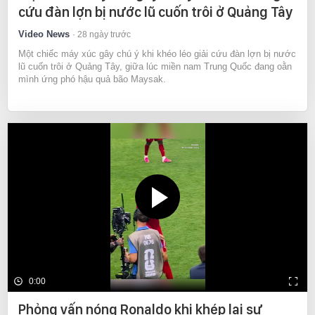
cứu đàn lợn bị nước lũ cuốn trôi ở Quảng Tây
Video News
28 ngày trước
Một chiếc máy xúc gây chú ý khi khéo léo giải cứu đàn lợn bị nước
lũ cuốn trôi ở Quảng Tây, giữa lúc miền nam Trung Quốc đang oằn
mình ứng phó hậu quả bão Maysak.
0:00
Phỏng vấn nóng Ronaldo khi khép lại sự