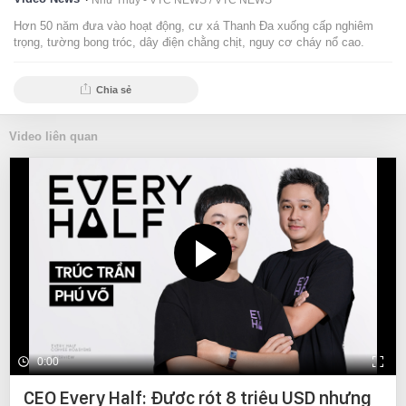
Như Thuý - VTC NEWS /
VTC NEWS
Hơn 50 năm đưa vào hoạt động, cư xá Thanh Đa xuống cấp nghiêm
trọng, tường bong tróc, dây điện chằng chịt, nguy cơ cháy nổ cao.
Chia sẻ
Video liên quan
0:00
CEO Every Half: Được rót 8 triệu USD nhưng