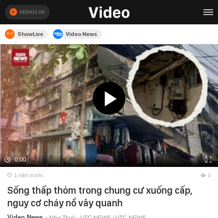
KENH14.VN
ShowLive
Video News
0:00
1 năm trước
0
Sống thấp thỏm trong chung cư xuống cấp,
nguy cơ cháy nổ vây quanh
Video News