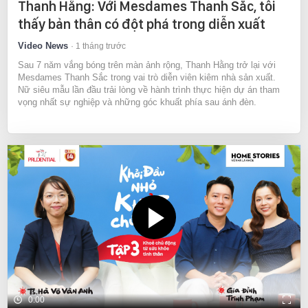
Thanh Hằng: Với Mesdames Thanh Sắc, tôi
thấy bản thân có đột phá trong diễn xuất
Video News
1 tháng trước
Sau 7 năm vắng bóng trên màn ảnh rộng, Thanh Hằng trở lại với
Mesdames Thanh Sắc trong vai trò diễn viên kiêm nhà sản xuất.
Nữ siêu mẫu lần đầu trải lòng về hành trình thực hiện dự án tham
vọng nhất sự nghiệp và những góc khuất phía sau ánh đèn.
0:00