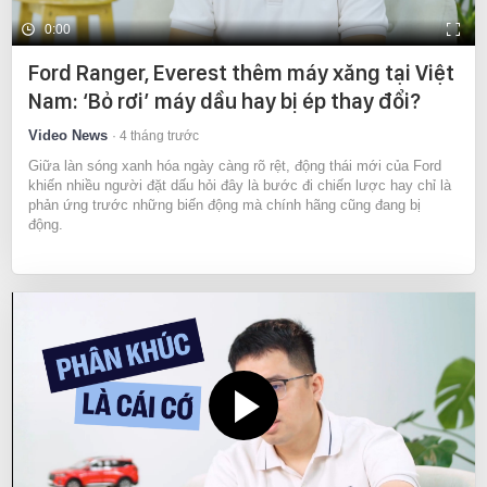
0:00
Ford Ranger, Everest thêm máy xăng tại Việt
Nam: ‘Bỏ rơi’ máy dầu hay bị ép thay đổi?
Video News
4 tháng trước
Giữa làn sóng xanh hóa ngày càng rõ rệt, động thái mới của Ford
khiến nhiều người đặt dấu hỏi đây là bước đi chiến lược hay chỉ là
phản ứng trước những biến động mà chính hãng cũng đang bị
động.