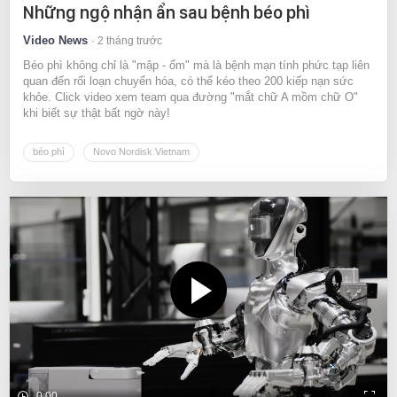
Những ngộ nhận ẩn sau bệnh béo phì
Video News
2 tháng trước
Béo phì không chỉ là "mập - ốm" mà là bệnh mạn tính phức tạp liên
quan đến rối loạn chuyển hóa, có thể kéo theo 200 kiếp nạn sức
khỏe. Click video xem team qua đường "mắt chữ A mồm chữ O"
khi biết sự thật bất ngờ này!
béo phì
Novo Nordisk Vietnam
0:00