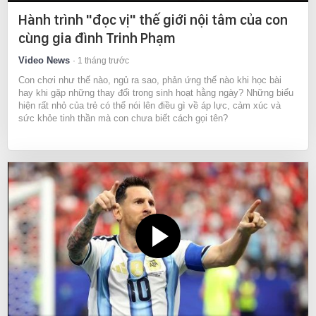
Hành trình "đọc vị" thế giới nội tâm của con
cùng gia đình Trinh Phạm
Video News
1 tháng trước
Con chơi như thế nào, ngủ ra sao, phản ứng thế nào khi học bài
hay khi gặp những thay đổi trong sinh hoạt hằng ngày? Những biểu
hiện rất nhỏ của trẻ có thể nói lên điều gì về áp lực, cảm xúc và
sức khỏe tinh thần mà con chưa biết cách gọi tên?