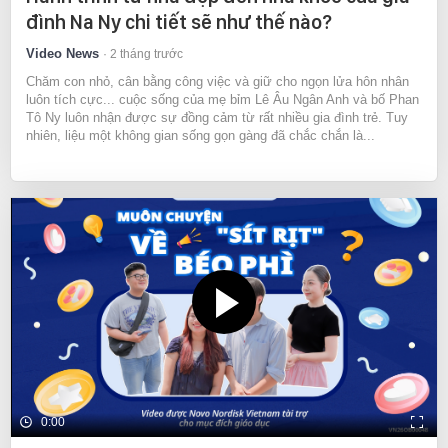
đình Na Ny chi tiết sẽ như thế nào?
Video News
2 tháng trước
Chăm con nhỏ, cân bằng công việc và giữ cho ngọn lửa hôn nhân
luôn tích cực... cuộc sống của mẹ bỉm Lê Âu Ngân Anh và bố Phan
Tô Ny luôn nhận được sự đồng cảm từ rất nhiều gia đình trẻ. Tuy
nhiên, liệu một không gian sống gọn gàng đã chắc chắn là...
0:00