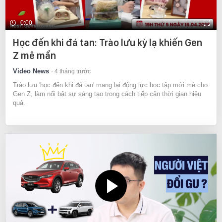
0:00
Học đến khi đá tan: Trào lưu kỳ lạ khiến Gen
Z mê mẩn
Video News
4 tháng trước
Trào lưu 'học đến khi đá tan' mang lại động lực học tập mới mẻ cho
Gen Z, làm nổi bật sự sáng tạo trong cách tiếp cận thời gian hiệu
quả.