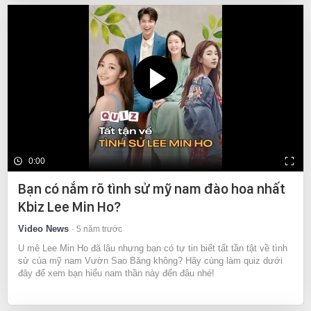
0:00
Bạn có nắm rõ tình sử mỹ nam đào hoa nhất
Kbiz Lee Min Ho?
Video News
5 năm trước
U mê Lee Min Ho đã lâu nhưng bạn có tự tin biết tất tần tật về tình
sử của mỹ nam Vườn Sao Băng không? Hãy cùng làm quiz dưới
đây để xem bạn hiểu nam thần này đến đâu nhé!