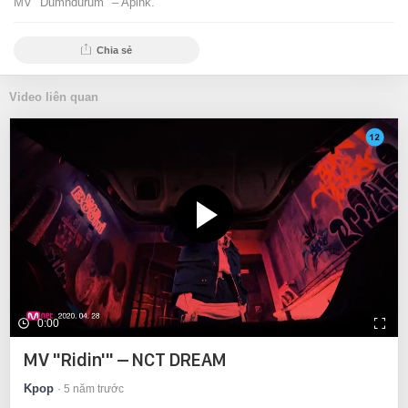
MV "Dumhdurum" – Apink.
Chia sẻ
Video liên quan
0:00
MV "Ridin'" – NCT DREAM
Kpop
5 năm trước