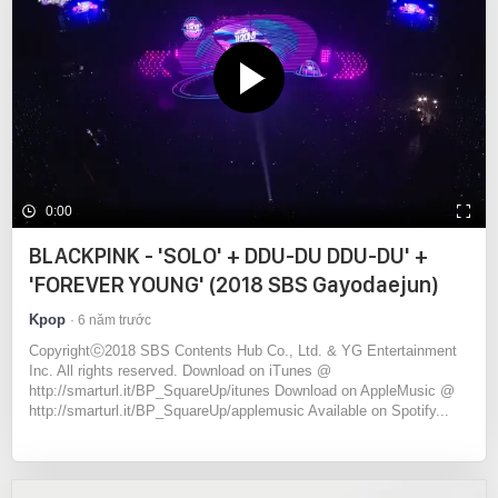
0:00
BLACKPINK - 'SOLO' + DDU-DU DDU-DU' +
'FOREVER YOUNG' (2018 SBS Gayodaejun)
Kpop
6 năm trước
Copyrightⓒ2018 SBS Contents Hub Co., Ltd. & YG Entertainment
Inc. All rights reserved. Download on iTunes @
http://smarturl.it/BP_SquareUp/itunes Download on AppleMusic @
http://smarturl.it/BP_SquareUp/applemusic Available on Spotify...