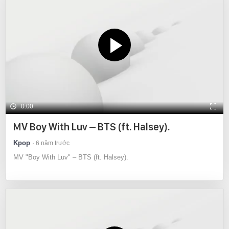
0:00
MV Boy With Luv – BTS (ft. Halsey).
Kpop
6 năm trước
MV "Boy With Luv" – BTS (ft. Halsey).