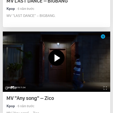
MV LAST DANCE – BIGBANG
Kpop
6 năm trước
MV "LAST DANCE" – BIGBANG.
0:00
MV "Any song" – Zico
Kpop
6 năm trước