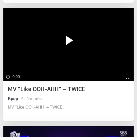
0:00
MV "Like OOH-AHH" – TWICE
Kpop
6 năm trước
MV "Like OOH-AHH" – TWICE.