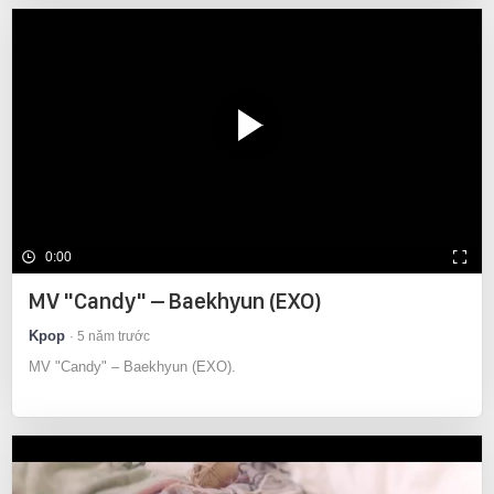
0:00
MV "Candy" – Baekhyun (EXO)
Kpop
5 năm trước
MV "Candy" – Baekhyun (EXO).