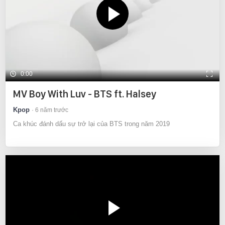
0:00
MV Boy With Luv - BTS ft. Halsey
Kpop
6 năm trước
Ca khúc đánh dấu sự trở lại của BTS trong năm 2019