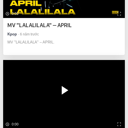
0:00
MV "LALALILALA" – APRIL
Kpop
6 năm trước
MV "LALALILALA" – APRIL.
0:00