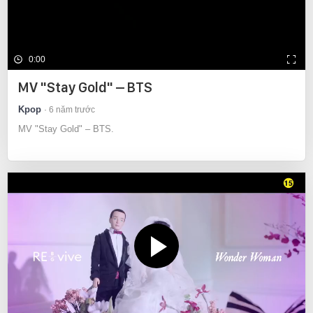
0:00
MV "Stay Gold" – BTS
Kpop
6 năm trước
MV "Stay Gold" – BTS.