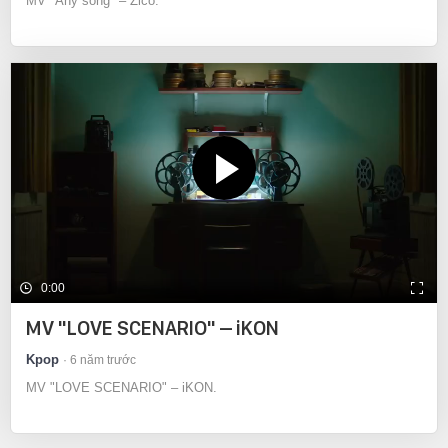
MV "Any song" – Zico.
0:00
MV "LOVE SCENARIO" – iKON
Kpop
6 năm trước
MV "LOVE SCENARIO" – iKON.