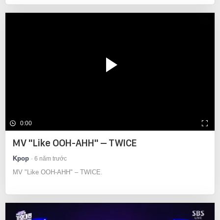
0:00
MV "Like OOH-AHH" – TWICE
Kpop
6 năm trước
MV "Like OOH-AHH" – TWICE.