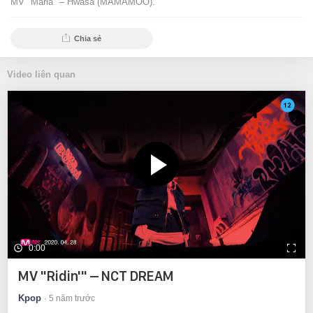
MV "Maria" – Hwasa (MAMAMOO).
Chia sẻ
Video liên quan
0:00
MV "Ridin'" – NCT DREAM
Kpop
5 năm trước