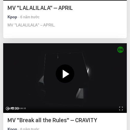
MV "LALALILALA" – APRIL
Kpop
6 năm trước
MV "LALALILALA" – APRIL.
0:00
MV "Break all the Rules" – CRAVITY
Kpop
6 năm trước