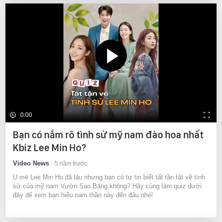
0:00
Bạn có nắm rõ tình sử mỹ nam đào hoa nhất
Kbiz Lee Min Ho?
Video News
5 năm trước
U mê Lee Min Ho đã lâu nhưng bạn có tự tin biết tất tần tật về tình
sử của mỹ nam Vườn Sao Băng không? Hãy cùng làm quiz dưới
đây để xem bạn hiểu nam thần này đến đâu nhé!