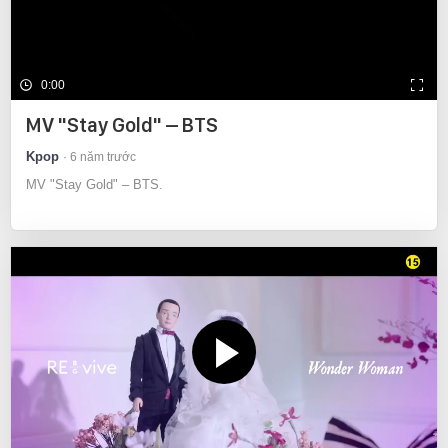
0:00
MV "Stay Gold" – BTS
Kpop
6 năm trước
MV "Stay Gold" – BTS.