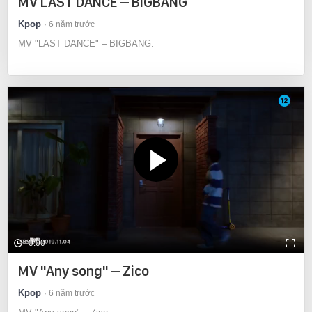
MV LAST DANCE – BIGBANG
Kpop
6 năm trước
MV "LAST DANCE" – BIGBANG.
0:00
MV "Any song" – Zico
Kpop
6 năm trước