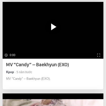
0:00
MV "Candy" – Baekhyun (EXO)
Kpop
5 năm trước
MV "Candy" – Baekhyun (EXO).