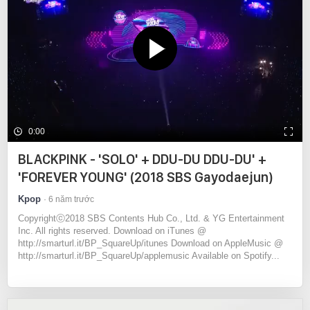
0:00
BLACKPINK - 'SOLO' + DDU-DU DDU-DU' +
'FOREVER YOUNG' (2018 SBS Gayodaejun)
Kpop
6 năm trước
Copyrightⓒ2018 SBS Contents Hub Co., Ltd. & YG Entertainment
Inc. All rights reserved. Download on iTunes @
http://smarturl.it/BP_SquareUp/itunes Download on AppleMusic @
http://smarturl.it/BP_SquareUp/applemusic Available on Spotify...