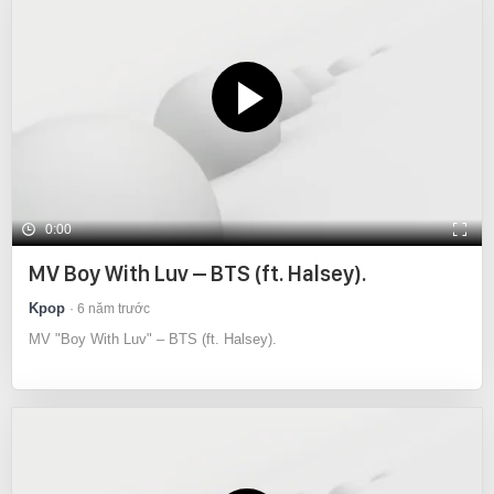
0:00
MV Boy With Luv – BTS (ft. Halsey).
Kpop
6 năm trước
MV "Boy With Luv" – BTS (ft. Halsey).