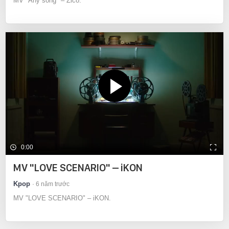
MV "Any song" – Zico.
0:00
MV "LOVE SCENARIO" – iKON
Kpop
6 năm trước
MV "LOVE SCENARIO" – iKON.