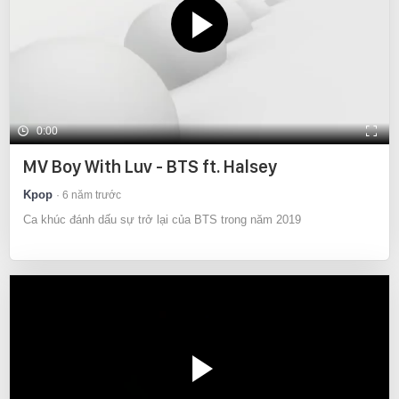
0:00
MV Boy With Luv - BTS ft. Halsey
Kpop
6 năm trước
Ca khúc đánh dấu sự trở lại của BTS trong năm 2019