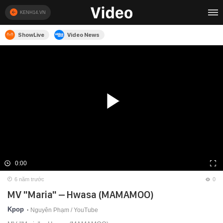
KENH14.VN
ShowLive
Video News
0:00
6 năm trước
0
MV "Maria" – Hwasa (MAMAMOO)
Kpop
Nguyên Phạm /
YouTube