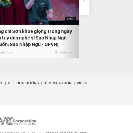
12:03
g chí Sơn khoe giọng trong ngày
Đấu Trường Âm Nh
a tay dàn nghệ sĩ Sao Nhập Ngũ
Lâm hỗ trợ Hữu Tín
uồn: Sao Nhập Ngũ - QPVN)
5 năm trước
năm trước
0 lượt xem
EK
DỊ
HỌC ĐƯỜNG
XEM MUA LUÔN
VIDEO