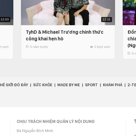
12:03
12:11
TyhD & Michael Trương chính thức
Đồn
công khai hẹn hò
chi
(Ng
ợt xem
5 năm trước
0 lượt xem
5 
HẾ GIỚI ĐÓ ĐÂY
SỨC KHỎE
MADE BY ME
SPORT
KHÁM PHÁ
2-T
CHỊU TRÁCH NHIỆM QUẢN LÝ NỘI DUNG
Bà Nguyễn Bích Minh.