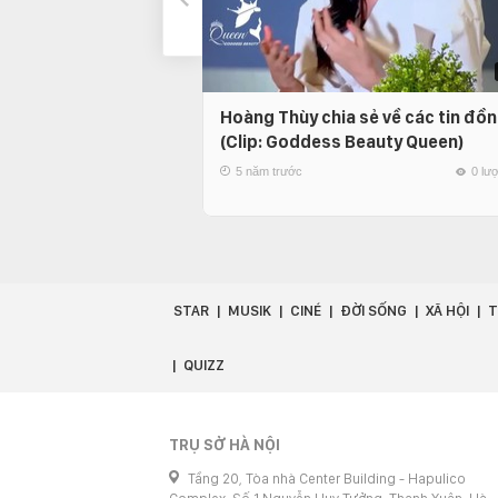
Hoàng Thùy chia sẻ về các tin đồn
(Clip: Goddess Beauty Queen)
5 năm trước
0 lư
STAR
MUSIK
CINÉ
ĐỜI SỐNG
XÃ HỘI
T
QUIZZ
TRỤ SỞ HÀ NỘI
Tầng 20, Tòa nhà Center Building - Hapulico