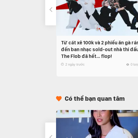
Từ cát xê 100k và 2 phiếu ăn gà rá
đến ban nhạc sold-out nhà thi đấu
The Flob đã hết… flop!
2 ngày trước
0 lư
Có thể bạn quan tâm