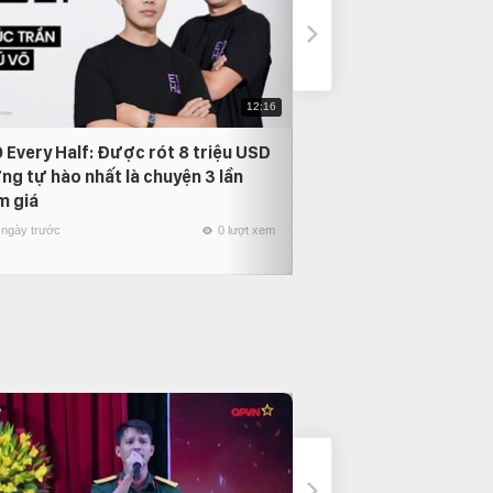
12:16
 Every Half: Được rót 8 triệu USD
Phỏng vấn Nam Anh
ng tự hào nhất là chuyện 3 lần
thời gian quay lại, 
m giá
người mình yêu nhất
 ngày trước
0 lượt xem
22 ngày trước