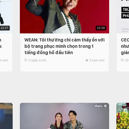
12:27
12:19
n
WEAN: Tôi thường chỉ cảm thấy ổn với
CEO
:
bộ trang phục mình chọn trong 1
như
tiếng đồng hồ đầu tiên
giả
ợt xem
3 ngày trước
0 lượt xem
19