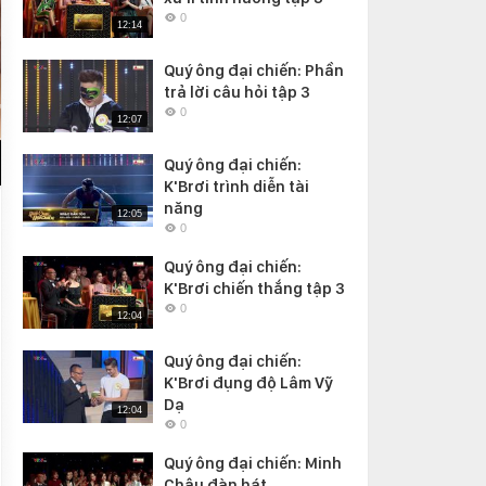
0
12:14
Quý ông đại chiến: Phần
trả lời câu hỏi tập 3
0
12:07
Quý ông đại chiến:
K'Brơi trình diễn tài
năng
12:05
0
Quý ông đại chiến:
K'Brơi chiến thắng tập 3
0
12:04
Quý ông đại chiến:
K'Brơi đụng độ Lâm Vỹ
Dạ
12:04
0
Quý ông đại chiến: Minh
Châu đàn hát