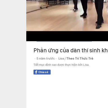
Current
0:06
/
Duration
1:50
Phản ứng của dàn thí sinh kh
Time
5 năm trước
Lisa /
Theo Trí Thức Trẻ
Tiết mục đỉnh cao được thực hiện bởi Lisa.
Chia sẻ