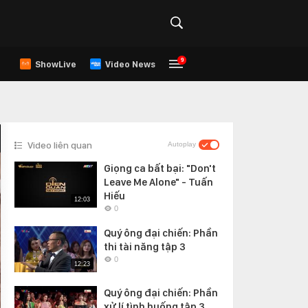
9
ShowLive
Video News
Video liên quan
Autoplay
Giọng ca bất bại: "Don't
Leave Me Alone" - Tuấn
Hiếu
12:03
0
Quý ông đại chiến: Phần
thi tài năng tập 3
0
12:23
Quý ông đại chiến: Phần
xử lí tình huống tập 3