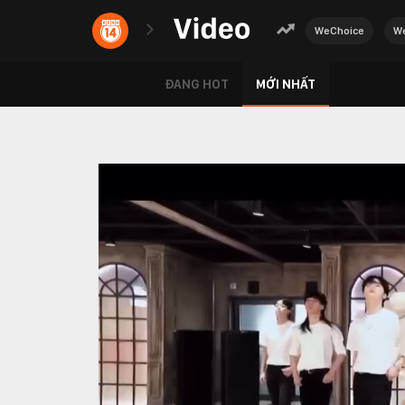
WeChoice
We
ĐANG HOT
MỚI NHẤT