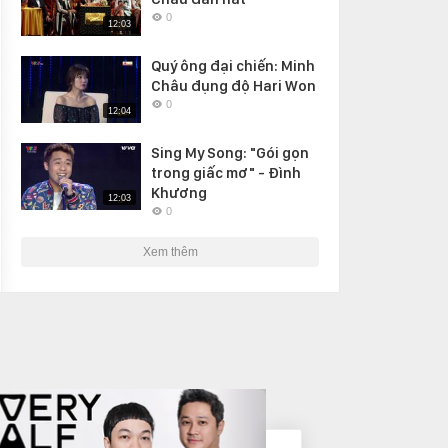
0
12:03
Quý ông đại chiến: Minh
Châu đụng độ Hari Won
0
12:04
Sing My Song: "Gói gọn
trong giấc mơ" - Đình
Khương
12:03
0
Xem thêm