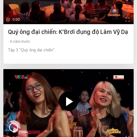
0:00
Quý ông đại chiến: K'Brơi đụng độ Lâm Vỹ Dạ
8 năm trước
Tập 3 "Quý ông đại chiến".