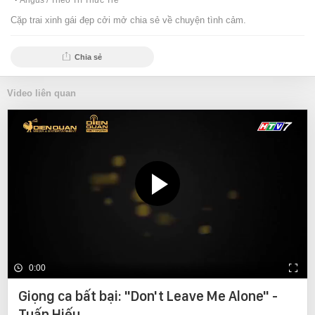
Angus /
Theo Trí Thức Trẻ
Cặp trai xinh gái đẹp cởi mở chia sẻ về chuyện tình cảm.
Chia sẻ
Video liên quan
0:00
Giọng ca bất bại: "Don't Leave Me Alone" -
Tuấn Hiếu