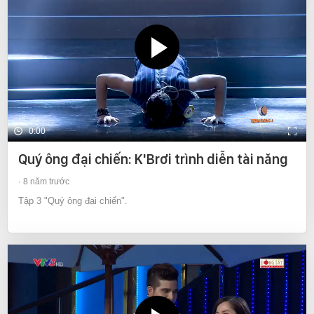
0:00
Quý ông đại chiến: K'Brơi trình diễn tài năng
8 năm trước
Tập 3 "Quý ông đại chiến".