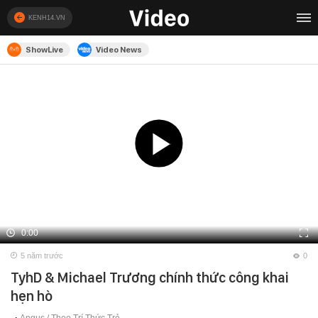
KENH14.VN
ShowLive
Video News
0:00
5 năm trước
0
TyhD & Michael Trương chính thức công khai
hẹn hò