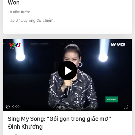
Won
8 năm trước
Tập 3 "Quý ông đại chiến".
0:00
Sing My Song: "Gói gọn trong giấc mơ" -
Đình Khương