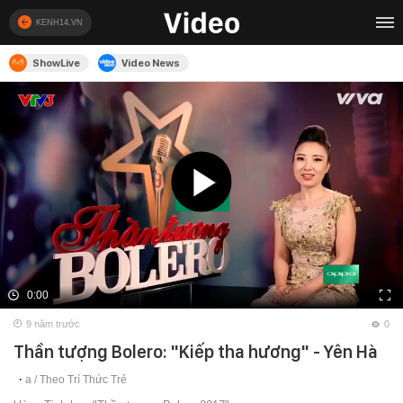
KENH14.VN
ShowLive
Video News
0:00
9 năm trước
0
Thần tượng Bolero: "Kiếp tha hương" - Yên Hà
a /
Theo Trí Thức Trẻ