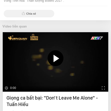
Vòng Tinh hoa "Thần tượng Bolero 2017".
Chia sẻ
Video liên quan
0:00
Giọng ca bất bại: "Don't Leave Me Alone" -
Tuấn Hiếu