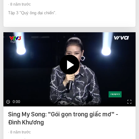
8 năm trước
Tập 3 "Quý ông đại chiến".
0:00
Sing My Song: "Gói gọn trong giấc mơ" -
Đình Khương
8 năm trước