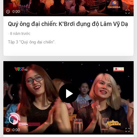
0:00
Quý ông đại chiến: K'Brơi đụng độ Lâm Vỹ Dạ
8 năm trước
Tập 3 "Quý ông đại chiến".
0:00