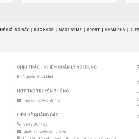
HẾ GIỚI ĐÓ ĐÂY
SỨC KHỎE
MADE BY ME
SPORT
KHÁM PHÁ
2-T
CHỊU TRÁCH NHIỆM QUẢN LÝ NỘI DUNG
Bà Nguyễn Bích Minh.
©
HỢP TÁC TRUYỀN THÔNG
T
C
marketing@kenh14.vn
N
LIÊN HỆ QUẢNG CÁO
G
T
0942 86 11 33
giaitrixahoi@admicro.vn
Tầng 20, Tòa nhà Center Building - Hapulico Complex,