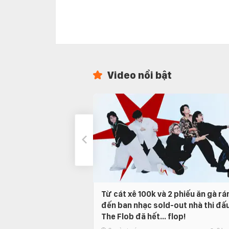
Video nổi bật
Từ cát xê 100k và 2 phiếu ăn gà rá
đến ban nhạc sold-out nhà thi đấu
The Flob đã hết… flop!