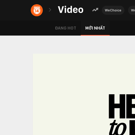
WeChoice
We
ĐANG HOT
MỚI NHẤT