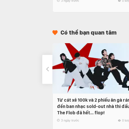
3 ngày trước
0 lư
Có thể bạn quan tâm
Từ cát xê 100k và 2 phiếu ăn gà rá
đến ban nhạc sold-out nhà thi đấu
The Flob đã hết… flop!
3 ngày trước
0 lư