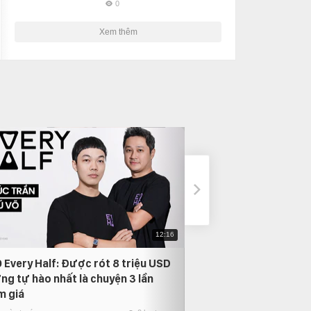
0
Xem thêm
12:16
 Every Half: Được rót 8 triệu USD
Phỏng vấn Nam Anh
ng tự hào nhất là chuyện 3 lần
thời gian quay lại, 
m giá
người mình yêu nhất