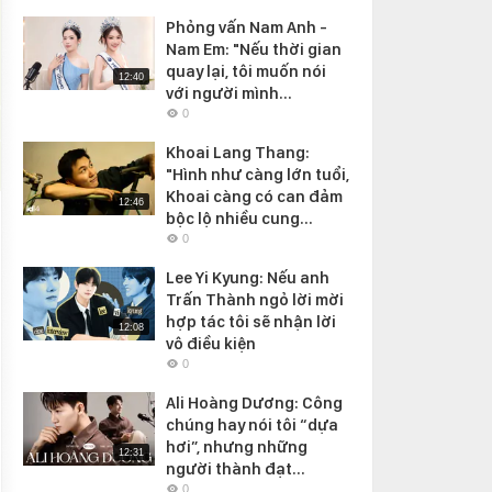
Phỏng vấn Nam Anh -
Nam Em: "Nếu thời gian
quay lại, tôi muốn nói
12:40
với người mình...
0
Khoai Lang Thang:
"Hình như càng lớn tuổi,
Khoai càng có can đảm
12:46
bộc lộ nhiều cung...
0
Lee Yi Kyung: Nếu anh
Trấn Thành ngỏ lời mời
hợp tác tôi sẽ nhận lời
12:08
vô điều kiện
0
Ali Hoàng Dương: Công
chúng hay nói tôi “dựa
hơi”, nhưng những
12:31
người thành đạt...
0