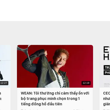
12:27
12:19
n
WEAN: Tôi thường chỉ cảm thấy ổn với
CEO
:
bộ trang phục mình chọn trong 1
như
tiếng đồng hồ đầu tiên
giả