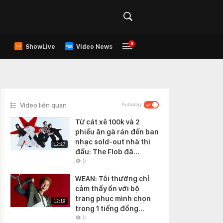
9
ShowLive
Video News
Video liên quan
Autoplay
Từ cát xê 100k và 2
phiếu ăn gà rán đến ban
nhạc sold-out nhà thi
12:27
đấu: The Flob đã...
0
WEAN: Tôi thường chỉ
cảm thấy ổn với bộ
trang phục mình chọn
12:19
trong 1 tiếng đồng...
0