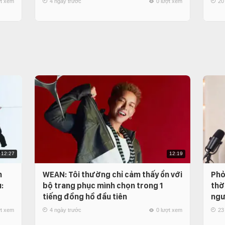
ợt xem
4 ngày trước
0 lượt xem
20
12:27
12:19
n
WEAN: Tôi thường chỉ cảm thấy ổn với
Phỏ
:
bộ trang phục mình chọn trong 1
thời
tiếng đồng hồ đầu tiên
ngư
ợt xem
4 ngày trước
0 lượt xem
23