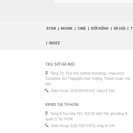
STAR
MUSIK
CINÉ
ĐỜI SỐNG
XÃ HỘI
T
QUIZZ
TRỤ SỞ HÀ NỘI
Tầng 20, Tòa nhà Center Building - Hapulico
Complex, Số 1 Nguyễn Huy Tưởng, Thanh Xuân, Hà
Nội.
Điện thoại: 024.39743410, máy lẻ 230
VPĐD TẠI TP.HCM
Tầng 6 Tòa nhà 123, 123 Võ Văn Tần, phường 6,
quận 3, Tp. HCM.
Điện thoại: 028.73077979, máy lẻ 216