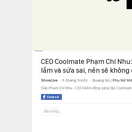
Current
0:11
/
Duration
14:46
CEO Coolmate Phạm Chí Nhu: 
Time
lầm và sửa sai, nên sẽ không c
ShowLive
5 tháng trước
Quang Vũ /
Phụ Nữ Mớ
Gặp Phạm Chí Nhu - CEO kiêm đồng sáng lập Coolmate 
Chia sẻ
đời sống