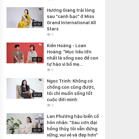
Hương Giang trải lòng
sau "canh bạc" ở Miss
Grand International All
12:32
Stars
0
Kiên Hoàng - Loan
Hoàng: "Mục tiêu lớn
nhất là sống sao để con
01:13
tự hào vì bố mẹ...
0
Ngọc Trinh: Không có
chồng con cũng được,
tôi chỉ muốn sống tốt
12:13
cuộc đời mình
0
Lan Phương hậu biến cố
hôn nhân: "Sau cơn đại
hồng thủy, tôi vẫn đứng
12:29
vững, vui vẻ và đẹp hơn"