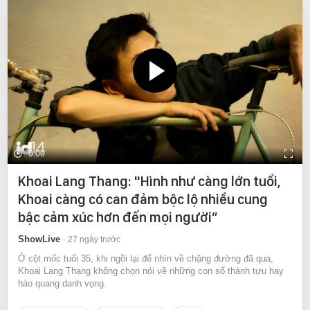
0:00
Khoai Lang Thang: "Hình như càng lớn tuổi,
Khoai càng có can đảm bộc lộ nhiều cung
bậc cảm xúc hơn đến mọi người”
ShowLive
27 ngày trước
Ở cột mốc tuổi 35, khi ngồi lại để nhìn về chặng đường đã qua,
Khoai Lang Thang không chọn nói về những con số thành tựu hay
hào quang danh vọng.