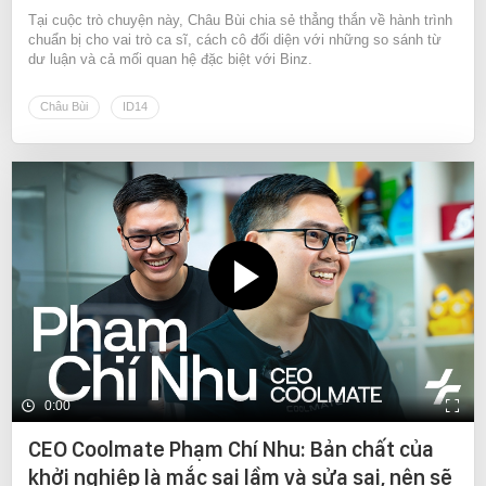
Tại cuộc trò chuyện này, Châu Bùi chia sẻ thẳng thắn về hành trình
chuẩn bị cho vai trò ca sĩ, cách cô đối diện với những so sánh từ
dư luận và cả mối quan hệ đặc biệt với Binz.
Châu Bùi
ID14
0:00
CEO Coolmate Phạm Chí Nhu: Bản chất của
khởi nghiệp là mắc sai lầm và sửa sai, nên sẽ