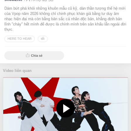
PV /
PHỤ NỮ SỐ
Dám bứt phá khỏi những khuôn mẫu cũ kỹ, dàn thần tượng thế hệ mới
của Vpop năm 2026 không chỉ chinh phục khán giả bằng tư duy âm
nhạc hiện đại mà còn bằng bản sắc cá nhân độc bản, khẳng định bản
lĩnh "cháy" hết mình để được là chính mình trên sân khấu lẫn ngoài đời
thực.
HERE TO HEAR
tết
Chia sẻ
Video liên quan