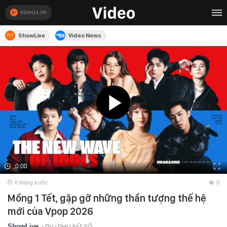
KENH14.VN
ShowLive
Video News
0:00
6 tháng trước
0
Mồng 1 Tết, gặp gỡ những thần tượng thế hệ
mới của Vpop 2026
ShowLive