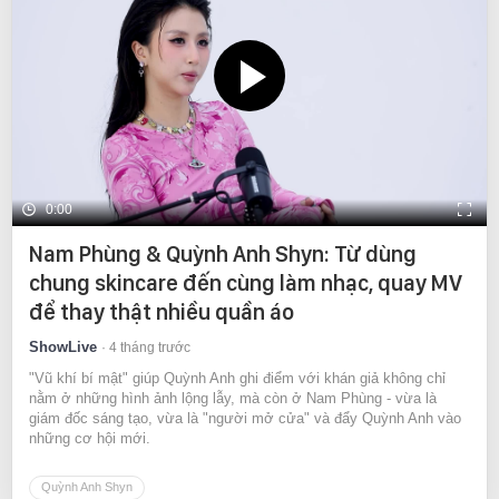
0:00
Nam Phùng & Quỳnh Anh Shyn: Từ dùng
chung skincare đến cùng làm nhạc, quay MV
để thay thật nhiều quần áo
ShowLive
4 tháng trước
"Vũ khí bí mật" giúp Quỳnh Anh ghi điểm với khán giả không chỉ
nằm ở những hình ảnh lộng lẫy, mà còn ở Nam Phùng - vừa là
giám đốc sáng tạo, vừa là "người mở cửa" và đẩy Quỳnh Anh vào
những cơ hội mới.
Quỳnh Anh Shyn