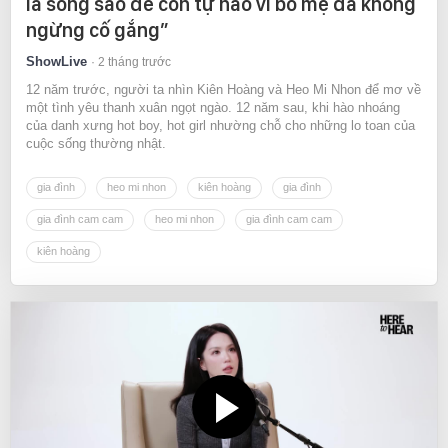
là sống sao để con tự hào vì bố mẹ đã không
ngừng cố gắng”
ShowLive
2 tháng trước
12 năm trước, người ta nhìn Kiên Hoàng và Heo Mi Nhon để mơ về
một tình yêu thanh xuân ngọt ngào. 12 năm sau, khi hào nhoáng
của danh xưng hot boy, hot girl nhường chỗ cho những lo toan của
cuộc sống thường nhật.
gia đình
heo mi nhon
kiên hoàng
gia đình
gia đình cam cam
heo mi nhon
gia đình cam cam
kiên hoàng