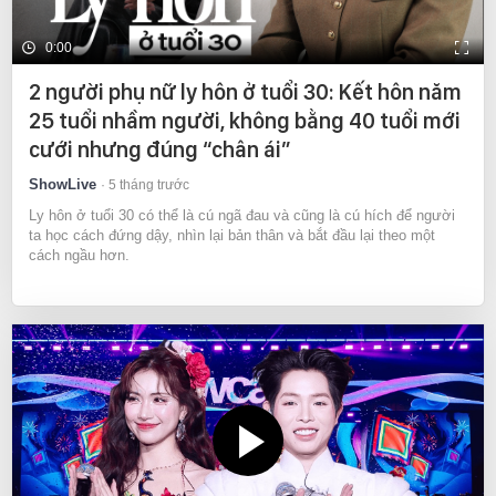
0:00
2 người phụ nữ ly hôn ở tuổi 30: Kết hôn năm
25 tuổi nhầm người, không bằng 40 tuổi mới
cưới nhưng đúng “chân ái”
ShowLive
5 tháng trước
Ly hôn ở tuổi 30 có thể là cú ngã đau và cũng là cú hích để người
ta học cách đứng dậy, nhìn lại bản thân và bắt đầu lại theo một
cách ngầu hơn.