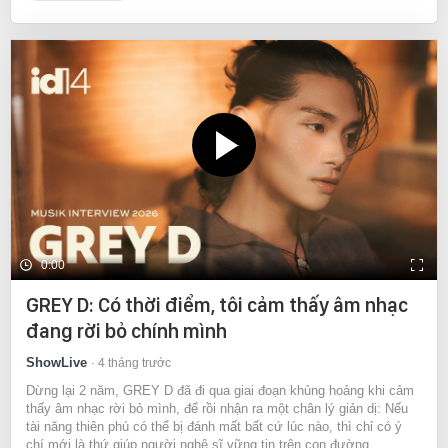
0:00
GREY D: Có thời điểm, tôi cảm thấy âm nhạc
đang rời bỏ chính mình
ShowLive
4 tháng trước
Dừng lại 2 năm, GREY D đã đi qua giai đoạn khủng hoảng khi cảm
thấy âm nhạc rời bỏ mình, để rồi nhận ra một chân lý giản dị: Nếu
tài năng thiên phú có thể bị đánh mất bất cứ lúc nào, thì chỉ có ý
chí mới là thứ giúp người nghệ sĩ vững tin trên con đường...