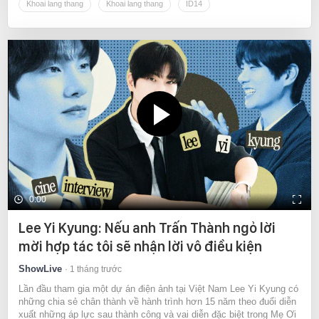
Khoai lang thang
Khoai lang thang
ID14
0:00
Lee Yi Kyung: Nếu anh Trấn Thành ngỏ lời
mời hợp tác tôi sẽ nhận lời vô điều kiện
ShowLive
1 tháng trước
Lần đầu tham gia một dự án điện ảnh tại Việt Nam Lee Yi Kyung có
những chia sẻ chân thành về hành trình hơn 15 năm theo đuổi diễn
xuất những áp lực sau thành công và vai diễn đặc biệt trong Mẹ Ơi