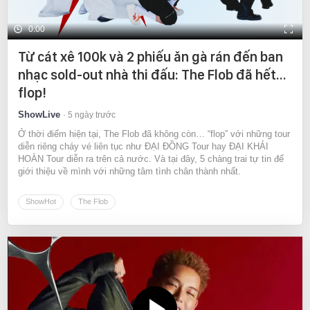
0:00
Từ cát xê 100k và 2 phiếu ăn gà rán đến ban
nhạc sold-out nhà thi đấu: The Flob đã hết…
flop!
ShowLive
5 ngày trước
Ở thời điểm hiện tại, The Flob đã không còn… “flop” với những tour
diễn riêng cháy vé liên tục như ĐẠI ĐỒNG Tour hay ĐẠI KHẢI
HOÀN Tour diễn ra trên cả nước. Và tại đây, 5 chàng trai tự tin để
giới thiệu về mình với những tâm tình chân thành nhất.
ShowHot
The Flob