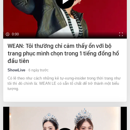
0:00
WEAN: Tôi thường chỉ cảm thấy ổn với bộ
trang phục mình chọn trong 1 tiếng đồng hồ
đầu tiên
ShowLive
6 ngày trước
Có lẽ theo như cách những kẻ tự-xưng-insider trong thời trang như
tôi thì đó chính là: WEAN LE có sẵn tố chất để trở thành một biểu
tượng.