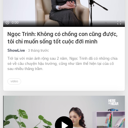
0:00
Ngọc Trinh: Không có chồng con cũng được,
tôi chỉ muốn sống tốt cuộc đời mình
ShowLive
3 tháng trước
Trở lại với màn ảnh rộng sau 2 năm, Ngọc Trinh đã có những chia
sẻ về câu chuyện hậu trường, cũng như tâm thế hiện tại của cô
sau nhiều thăng trầm.
video