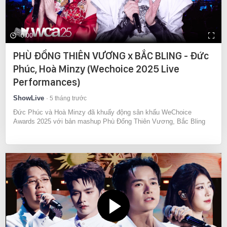
0:00
PHÙ ĐỔNG THIÊN VƯƠNG x BẮC BLING - Đức
Phúc, Hoà Minzy (Wechoice 2025 Live
Performances)
ShowLive
5 tháng trước
Đức Phúc và Hoà Minzy đã khuấy động sân khấu WeChoice
Awards 2025 với bản mashup Phù Đổng Thiên Vương, Bắc Bling