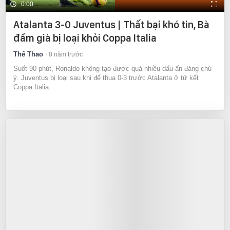
0:00
Atalanta 3-0 Juventus | Thất bại khó tin, Bà
đầm già bị loại khỏi Coppa Italia
Thể Thao
8 năm trước
Suốt 90 phút, Ronaldo không tạo được quá nhiều dấu ấn đáng chú
ý. Juventus bị loại sau khi để thua 0-3 trước Atalanta ở tứ kết
Coppa Italia.