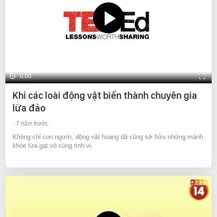
0:00
Khi các loài động vật biến thành chuyên gia
lừa đảo
7 năm trước
Không chỉ con người, động vật hoang dã cũng sở hữu những mánh
khóe lừa gạt vô cùng tinh vi.