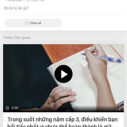
Nhất Lâm /
Trí Thức Trẻ
Đó là bí ẩn gì?
Chia sẻ
Video liên quan
0:00
Trong suốt những năm cấp 3, điều khiến bạn
hối tiếc nhất vì chưa thể hoàn thành là gì?