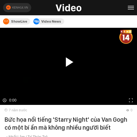
KENH14.VN
ShowLive
Video News
0:00
7 năm trước
0
Bức họa nổi tiếng 'Starry Night' của Van Gogh
có một bí ẩn mà không nhiều người biết