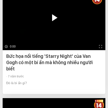
0:00
Bức họa nổi tiếng 'Starry Night' của Van
Gogh có một bí ẩn mà không nhiều người
biết
7 năm trước
Đó là bí ẩn gì?