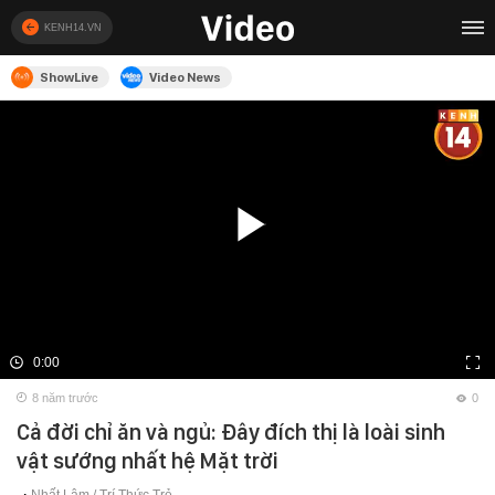
KENH14.VN
ShowLive
Video News
0:00
8 năm trước
0
Cả đời chỉ ăn và ngủ: Đây đích thị là loài sinh
vật sướng nhất hệ Mặt trời