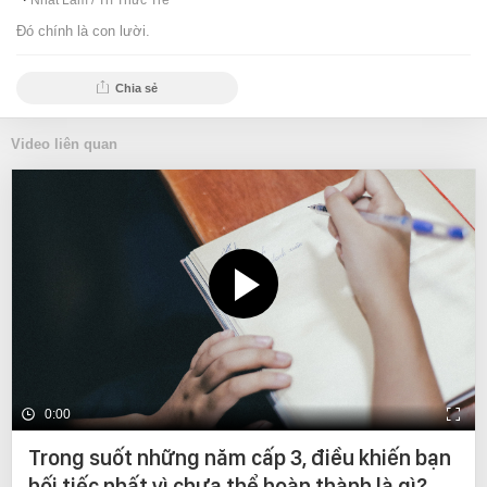
Nhất Lâm /
Trí Thức Trẻ
Đó chính là con lười.
Chia sẻ
Video liên quan
0:00
Trong suốt những năm cấp 3, điều khiến bạn
hối tiếc nhất vì chưa thể hoàn thành là gì?