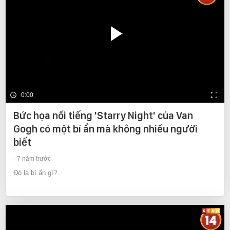
0:00
Bức họa nổi tiếng 'Starry Night' của Van
Gogh có một bí ẩn mà không nhiều người
biết
7 năm trước
Đó là bí ẩn gì?