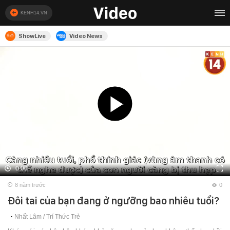
KENH14.VN
ShowLive
Video News
0:00
8 năm trước
0
Đôi tai của bạn đang ở ngưỡng bao nhiêu tuổi?
Nhất Lâm /
Trí Thức Trẻ