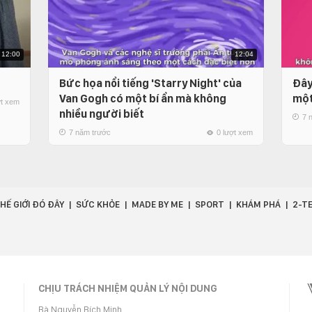
12:00
12:04
Bức họa nổi tiếng 'Starry Night' của
Đây
Van Gogh có một bí ẩn mà không
một
ợt xem
nhiều người biết
7 
7 năm trước
0 lượt xem
HẾ GIỚI ĐÓ ĐÂY
SỨC KHỎE
MADE BY ME
SPORT
KHÁM PHÁ
2-T
CHỊU TRÁCH NHIỆM QUẢN LÝ NỘI DUNG
Bà Nguyễn Bích Minh.