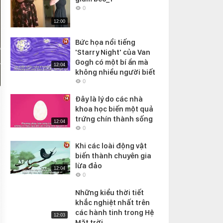
0
12:00
Bức họa nổi tiếng
'Starry Night' của Van
Gogh có một bí ẩn mà
12:04
không nhiều người biết
0
Đây là lý do các nhà
khoa học biến một quả
trứng chín thành sống
12:04
0
Khi các loài động vật
biến thành chuyên gia
lừa đảo
12:04
0
Những kiểu thời tiết
khắc nghiệt nhất trên
các hành tinh trong Hệ
12:03
Mặt trời