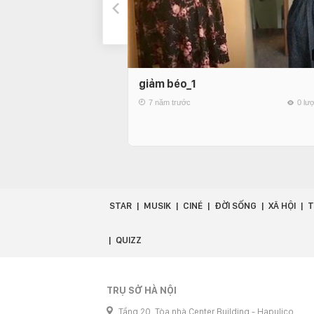
giảm béo_1
7 năm trước
0 lư
STAR
MUSIK
CINÉ
ĐỜI SỐNG
XÃ HỘI
T
QUIZZ
TRỤ SỞ HÀ NỘI
Tầng 20, Tòa nhà Center Building - Hapulico