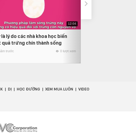
12:04
 là lý do các nhà khoa học biến
Khi các loài động v
 quả trứng chín thành sống
chuyên gia lừa đảo
năm trước
0 lượt xem
7 năm trước
EK
DỊ
HỌC ĐƯỜNG
XEM MUA LUÔN
VIDEO