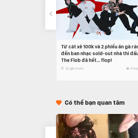
Từ cát xê 100k và 2 phiếu ăn gà rá
đến ban nhạc sold-out nhà thi đấu
The Flob đã hết… flop!
16 giờ trước
0 lư
Có thể bạn quan tâm