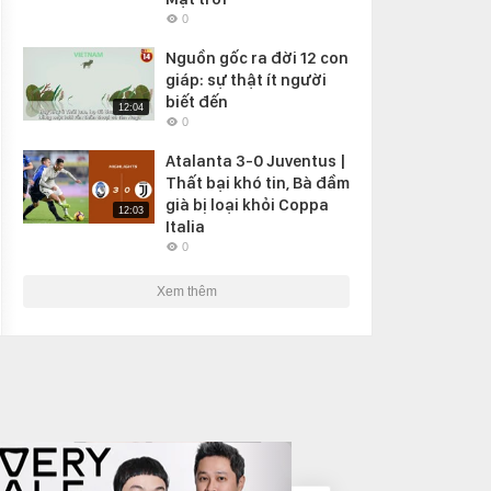
0
Nguồn gốc ra đời 12 con
giáp: sự thật ít người
biết đến
12:04
0
Atalanta 3-0 Juventus |
Thất bại khó tin, Bà đầm
già bị loại khỏi Coppa
12:03
Italia
0
Xem thêm