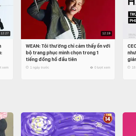
12:27
12:19
n
WEAN: Tôi thường chỉ cảm thấy ổn với
CEO
:
bộ trang phục mình chọn trong 1
như
tiếng đồng hồ đầu tiên
giả
ợt xem
1 ngày trước
0 lượt xem
18