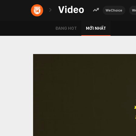
WeChoice
We
ĐANG HOT
MỚI NHẤT