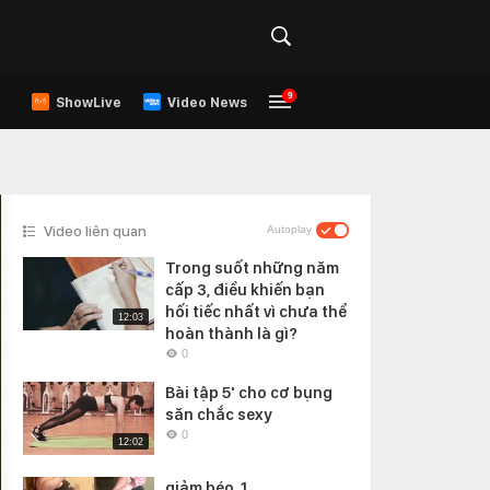
9
ShowLive
Video News
Video liên quan
Autoplay
Trong suốt những năm
cấp 3, điều khiến bạn
hối tiếc nhất vì chưa thể
12:03
hoàn thành là gì?
0
Bài tập 5' cho cơ bụng
săn chắc sexy
0
12:02
giảm béo_1